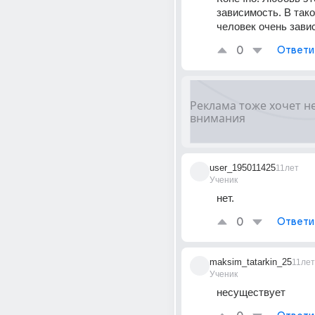
зависимость. В тако
человек очень зави
0
Ответи
user_195011425
11лет
Ученик
нет.
0
Ответи
maksim_tatarkin_25
11лет
Ученик
несуществует