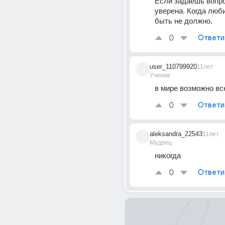
Если задаешь вопрос
уверена. Когда люб
быть не должно.
0
Ответи
user_110799920
11лет
Ученик
в мире возможно вс
0
Ответи
aleksandra_22543
11лет
Мудрец
никогда
0
Ответи