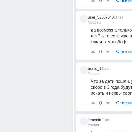
0
Ответи
user_52387343
11лет
Мудрец
да возможна только 
лет? а то есть уже 
какая там любоф.
0
Ответи
tronis_1
11лет
Профи
Что за дети пошли, у
скоро в 3 года буду
искать и нервы свои
0
Ответи
lemvein
11лет
Ученик