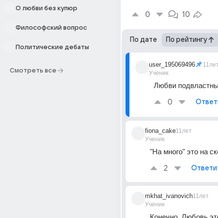
О любви без купюр
0
10
Философский вопрос
По дате
По рейтингу
Политические дебаты
user_195069496
11ле
Смотреть все
Ученик
Любви подвластны
0
Ответ
fiona_cake
11лет
Ученик
"На много" это на с
2
Ответи
mkhat_ivanovich
11лет
Ученик
Конечно. Любовь это