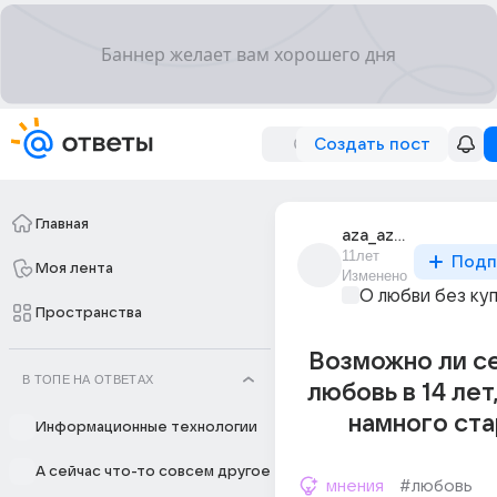
Создать пост
Главная
aza_aza_624
11лет
Подп
Моя лента
Изменено
О любви без ку
Пространства
Возможно ли с
В ТОПЕ НА ОТВЕТАХ
любовь в 14 лет
намного ст
Информационные технологии
А сейчас что-то совсем другое
мнения
#любовь