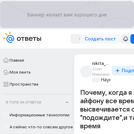
Создать пост
Главная
nikita_makeev_257
11лет
Подп
Моя лента
Изменено
Наука
+1
Пространства
Почему, когда я
айфону все вре
В ТОПЕ НА ОТВЕТАХ
высвечивается 
Информационные технологии
"подождите",и т
время
А сейчас что-то совсем другое