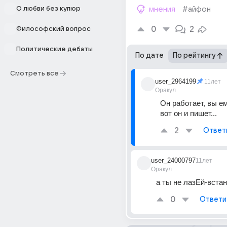
О любви без купюр
мнения
#айфон
0
2
Философский вопрос
Политические дебаты
По дате
По рейтингу
Смотреть все
user_2964199
11лет
Оракул
Он работает, вы ем
вот он и пишет...
2
Ответ
user_24000797
11лет
Оракул
а ты не лазЕй-встан
0
Ответи