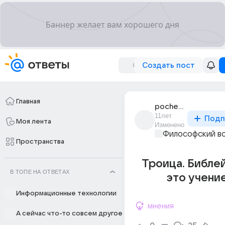
Создать пост
Главная
pochemuchk_4
11лет
Подп
Моя лента
Изменено
Философский в
Пространства
Троица. Библе
В ТОПЕ НА ОТВЕТАХ
это учени
Информационные технологии
мнения
А сейчас что-то совсем другое