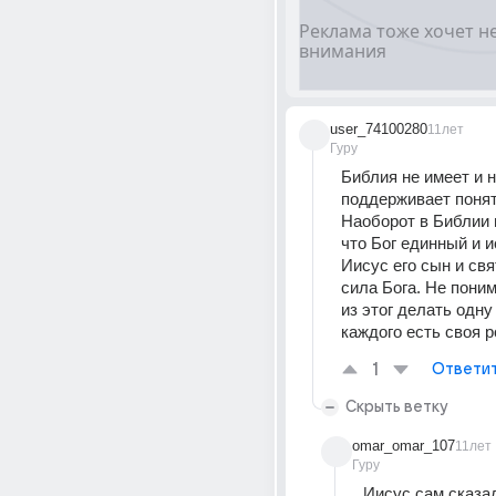
user_74100280
11лет
Гуру
Библия не имеет и н
поддерживает понят
Наоборот в Библии 
что Бог единный и и
Иисус его сын и свя
сила Бога. Не пони
из этог делать одну 
каждого есть своя р
1
Ответи
Скрыть ветку
omar_omar_107
11лет
Гуру
Иисус сам сказал