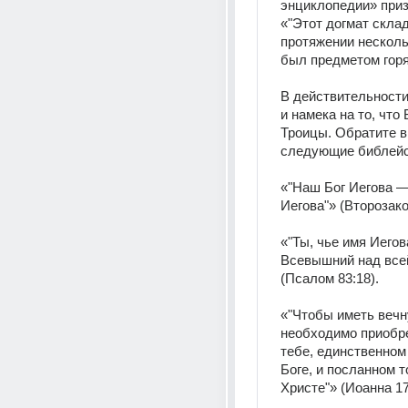
энциклопедии» приз
«"Этот догмат скла
протяжении нескольк
был предметом горя
В действительности 
и намека на то, что 
Троицы. Обратите в
следующие библейс
«"Наш Бог Иегова —
Иегова"» (Второзако
«"Ты, чье имя Иегова
Всевышний над всей
(Псалом 83:18).
«"Чтобы иметь вечн
необходимо приобре
тебе, единственном
Боге, и посланном т
Христе"» (Иоанна 17