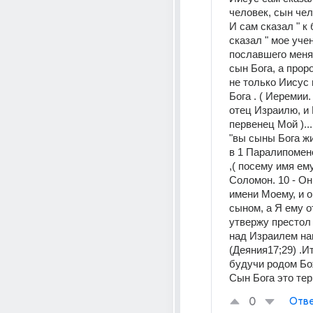
человек, сын чел
И сам сказал " к 
сказал " мое учен
пославшего меня "
сын Бога, а проро
не только Иисус 
Бога . ( Иеремии. 
отец Израилю, и 
первенец Мой )....
"вы сыны Бога живаг
в 1 Паралипоменон
,( посему имя ему
Соломон. 10 - Он
имени Моему, и о
сыном, а Я ему от
утвержу престол 
над Израилем наве
(Деяния17;29) .Ит
будучи родом Бож
Сын Бога это терм
0
Отве