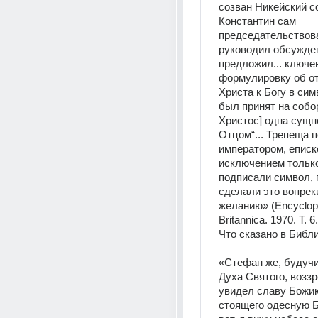
созван Никейский со
Константин сам 
председательствова
руководил обсужден
предложил... ключе
формулировку об от
Христа к Богу в сим
был принят на соборе
Христос] одна сущно
Отцом“... Трепеща п
императором, еписко
исключением только
подписали символ, 
сделали это вопрек
желанию» (Encyclop
Britannica. 1970. Т. 6
Что сказано в Библ
«Стефан же, будучи
Духа Святого, воззре
увидел славу Божию
стоящего одесную Бо