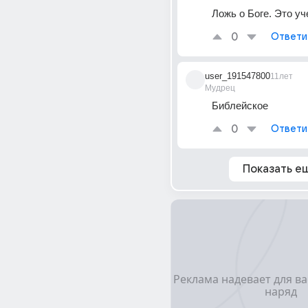
Ложь о Боге. Это у
0
Ответи
user_191547800
11лет
Мудрец
Библейское
0
Ответи
Показать е