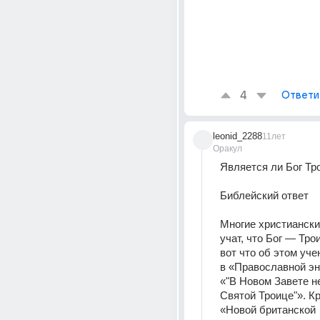
4
Ответи
leonid_2288
11лет
Оракул
Является ли Бог Тр
Библейский ответ
Многие христиански
учат, что Бог — Тро
вот что об этом уче
в «Православной эн
«"В Новом Завете не
Святой Троице"». Кро
«Новой британской 