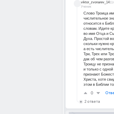
viktor_zvonarev_14
11
Ученик
Слово Троица име
числительное зна
относится к Библ
словам. Идите кр
во имя Отца и Сы
Духа. Простой во
скольки нужно кр
а есть числитель
Три, Трех или Тро
дак об чем разго
Троицу не призна
и только с одной 
признают Божест
Христа, хотя сви
этом в Библии то
0
Отве
2 ответа