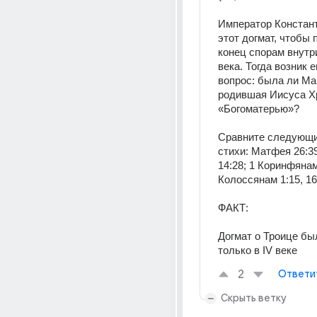
Император Констант
этот догмат, чтобы 
конец спорам внутри
века. Тогда возник е
вопрос: была ли Мар
родившая Иисуса Хр
«Богоматерью»?
Сравните следующи
стихи: Матфея 26:39
14:28; 1 Коринфянам 
Колоссянам 1:15, 16
ФАКТ:
Догмат о Троице бы
только в IV веке
2
Ответи
Скрыть ветку