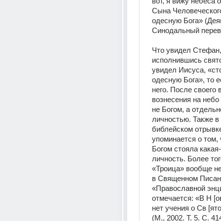
вот, я вижу небеса о
Сына Человеческого
одесную Бога» (Деяни
Синодальный перев
Что увидел Стефан,
исполнившись свято
увидел Иисуса, «ст
одесную Бога», то е
него. После своего 
вознесения на небо 
не Богом, а отдельн
личностью. Также в 
библейском отрывке
упоминается о том, 
Богом стояла какая-
личность. Более тог
«Троица» вообще не
в Священном Писани
«Православной энц
отмечается: «В Н [ов
нет учения о Св [ято
(М., 2002. Т. 5. С. 41