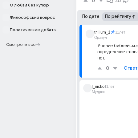
0
25
О любви без купюр
По дате
По рейтингу
Философский вопрос
Политические дебаты
trillium_1
11лет
Оракул
Смотреть все
Учение библейское,
определение слова
нет.
0
Ответ
l_nicko
11лет
Мудрец