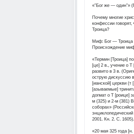
«"Бог же — один"» (
Почему многие хрис
конфессии говорят, 
Троица?
Миф: Бог — Троица
Происхождение ми
«Термин [Троица] по
[це] 2 в., учение о Т 
развито в 3 в. (Ориг
острую дискуссию в 
[ианской] церкви (т [а
[азываемые] тринит
догмат о Т [роице] з
м (325) и 2-м (381) 
соборах» (Российски
энциклопедический с
2001. Кн. 2. С. 1605)
«20 мая 325 года [н. 