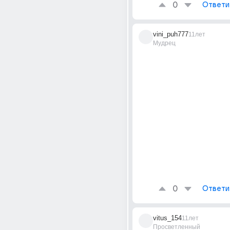
0
Ответи
vini_puh777
11лет
Мудрец
0
Ответи
vitus_154
11лет
Просветленный