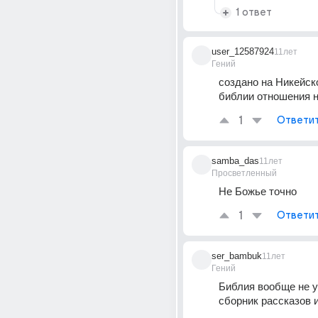
1 ответ
user_12587924
11лет
Гений
создано на Никейско
библии отношения н
1
Ответи
samba_das
11лет
Просветленный
Не Божье точно
1
Ответи
ser_bambuk
11лет
Гений
Библия вообще не уч
сборник рассказов 