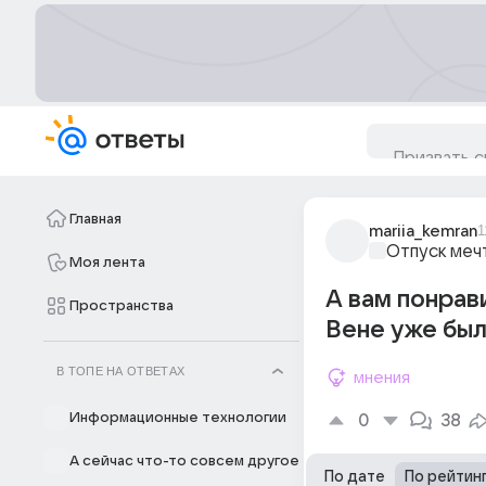
Главная
mariia_kemran
1
Отпуск меч
Моя лента
А вам понрав
Пространства
Вене уже был
В ТОПЕ НА ОТВЕТАХ
мнения
Информационные технологии
0
38
А сейчас что-то совсем другое
По дате
По рейтин