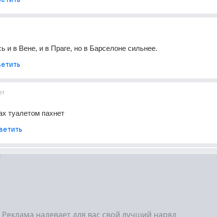
ь и в Вене, и в Праге, но в Барселоне сильнее.
етить
ет
ах туалетом пахнет
ветить