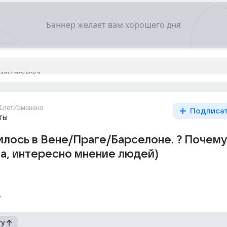
1лет
Изменено
Подписа
ты
илось в Вене/Праге/Барселоне. ? Почему
а, интересно мнение людей)
гу