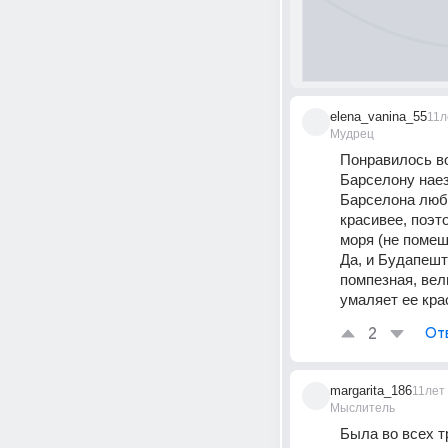
elena_vanina_55
11л
Мудрец
Понравилось во
Барселону наез
Барселона люби
красивее, поэт
моря (не помеш
Да, и Будапешт 
помпезная, вел
умаляет ее кра
2
От
margarita_186
11лет
Мыслитель
Была во всех тр