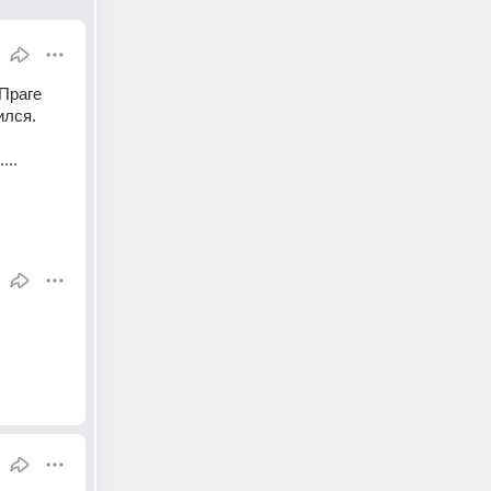
Праге 
ился.
...