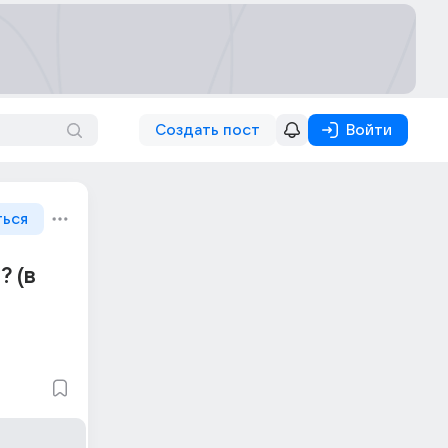
Создать пост
Войти
ться
? (в