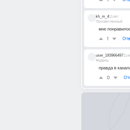
1
kh_m_4
11лет
Просветленный
мне понравилос
1
Отв
user_193966497
11л
Мудрец
правда в канал
0
От