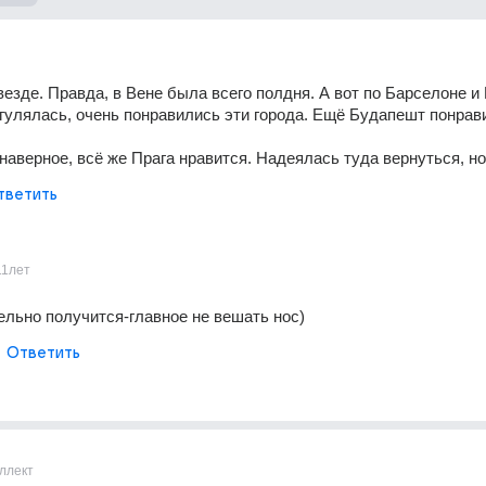
езде. Правда, в Вене была всего полдня. А вот по Барселоне и 
гулялась, очень понравились эти города. Ещё Будапешт понрав
наверное, всё же Прага нравится. Надеялась туда вернуться, но.
тветить
11лет
ельно получится-главное не вешать нос)
Ответить
ллект