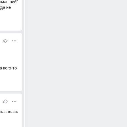
омашний" 
да не 
 кого-то 
казалась 