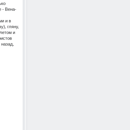
ко 
 - Вена-
и и в 
), гляну, 
летом и 
истов 
назад, 