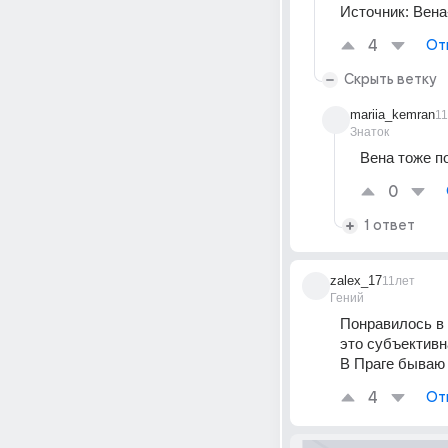
Источник:
Вена
4
От
Скрыть ветку
mariia_kemran
1
Знаток
Вена тоже п
0
1 ответ
zalex_17
11лет
Гений
Понравилось в 
это субъективн
В Праге бываю п
4
От