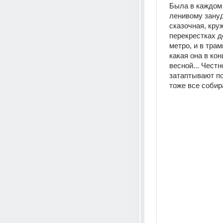
Была в каждом и
ленивому зануде
сказочная, кру
перекрестках д
метро, и в трам
какая она в кон
весной... Честн
затаптывают пов
тоже все собира