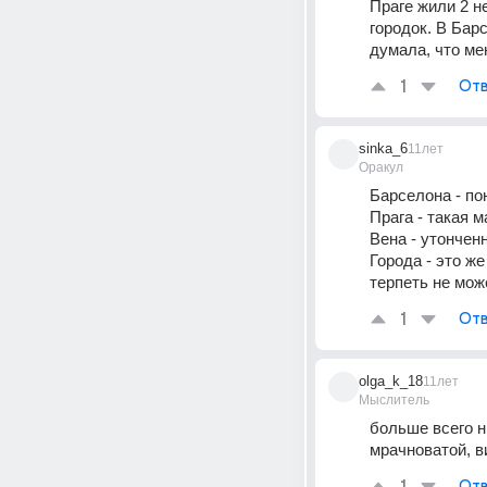
Праге жили 2 н
городок. В Бар
думала, что ме
1
Отв
sinka_6
11лет
Оракул
Барселона - пон
Прага - такая м
Вена - утонченн
Города - это же
терпеть не мож
1
Отв
olga_k_18
11лет
Мыслитель
больше всего н
мрачноватой, в
Отв