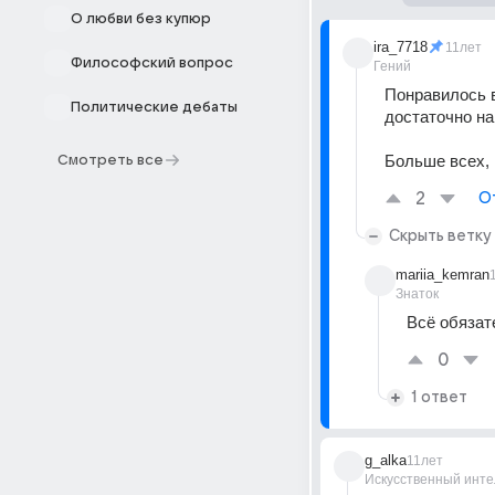
О любви без купюр
ira_7718
11лет
Философский вопрос
Гений
Понравилось в
Политические дебаты
достаточно на
Больше всех, 
Смотреть все
2
О
Скрыть ветку
mariia_kemran
Знаток
Всё обязат
0
1 ответ
g_alka
11лет
Искусственный инте