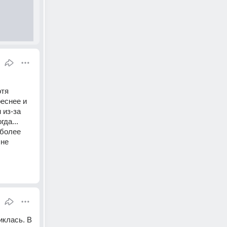
тя 
еснее и 
из-за 
да...
более 
не 
клась. В 