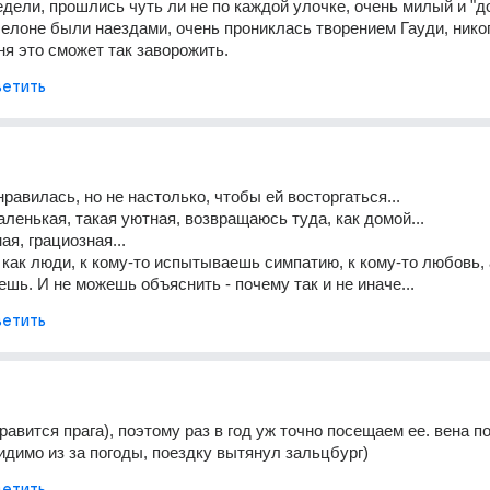
едели, прошлись чуть ли не по каждой улочке, очень милый и "д
селоне были наездами, очень прониклась творением Гауди, никог
ня это сможет так заворожить.
етить
равилась, но не настолько, чтобы ей восторгаться...
аленькая, такая уютная, возвращаюсь туда, как домой...
ая, грациозная... 
 как люди, к кому-то испытываешь симпатию, к кому-то любовь, а
ешь. И не можешь объяснить - почему так и не иначе...
етить
равится прага), поэтому раз в год уж точно посещаем ее. вена по
идимо из за погоды, поездку вытянул зальцбург)
етить