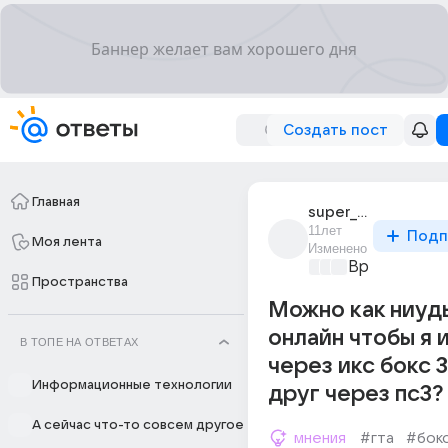
Создать пост
Главная
super_puper_312
11лет
Подп
Моя лента
Изменено
Время игр
+3
Пространства
Можно как ниудь
онлайн чтобы я 
В ТОПЕ НА ОТВЕТАХ
через икс бокс 
Информационные технологии
друг через пс3?
А сейчас что-то совсем другое
мнения
#гта
#бок