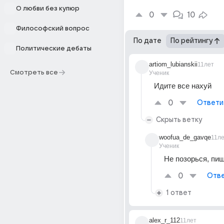
О любви без купюр
0
10
Философский вопрос
По дате
По рейтингу
Политические дебаты
artiom_lubianskii
11лет
Смотреть все
Ученик
Идите все нахуй
0
Ответи
Скрыть ветку
woofua_de_gavqe
11л
Ученик
Не позорься, пиш
0
Отве
1 ответ
alex_r_112
11лет