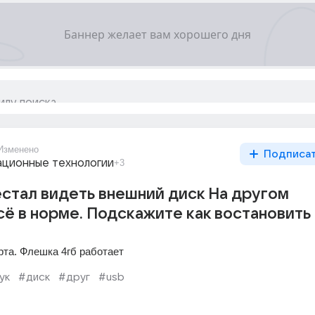
Изменено
Подписа
ционные технологии
+3
стал видеть внешний диск На другом
ё в норме. Подскажите как востановить
рта. Флешка 4гб работает
ук
#диск
#друг
#usb