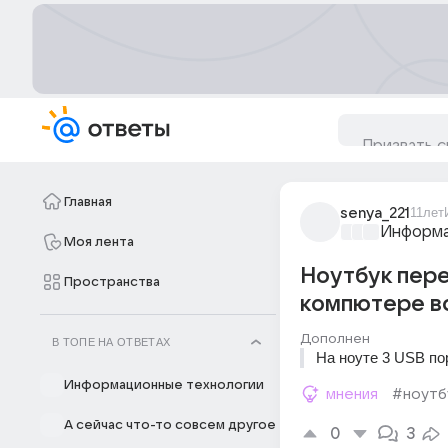
Главная
senya_221
11лет
Информа
Моя лента
Ноутбук пере
Пространства
компютере вс
Дополнен
В ТОПЕ НА ОТВЕТАХ
На ноуте 3 USB по
Информационные технологии
мнения
#ноутб
А сейчас что-то совсем другое
0
3