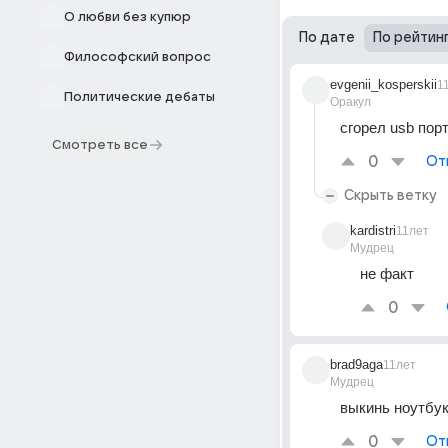
О любви без купюр
По дате
По рейтин
Философский вопрос
evgenii_kosperskii
1
Политические дебаты
Оракул
сгорел usb пор
Смотреть все
0
От
Скрыть ветку
kardistri
11лет
Мудрец
не факт
0
brad9aga
11лет
Мудрец
выкинь ноутбу
0
От