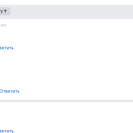
гу
1лет
т
ветить
Ответить
к
ветить