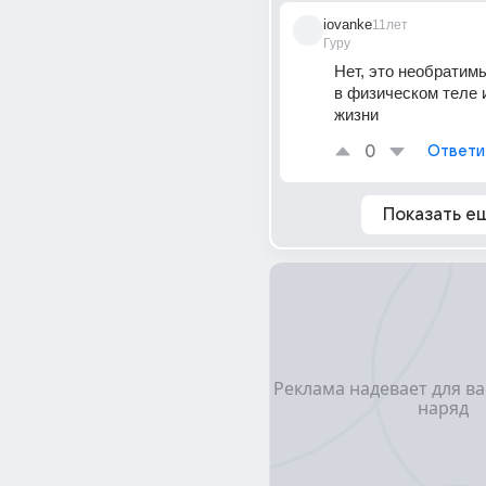
iovanke
11лет
Гуру
Нет, это необратим
в физическом теле и
жизни
0
Ответи
Показать е