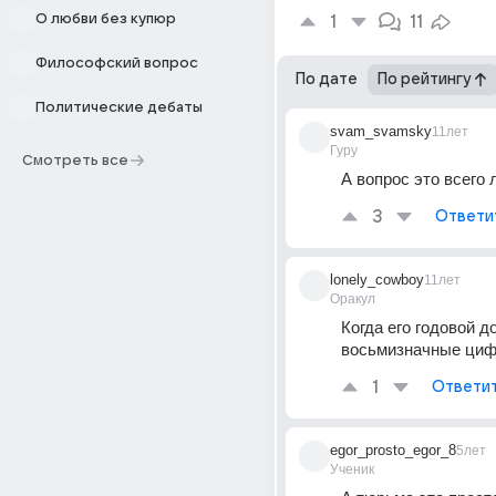
О любви без купюр
1
11
Философский вопрос
По дате
По рейтингу
Политические дебаты
svam_svamsky
11лет
Гуру
Смотреть все
А вопрос это всего
3
Ответи
lonely_cowboy
11лет
Оракул
Когда его годовой до
восьмизначные циф
1
Ответи
egor_prosto_egor_8
5лет
Ученик