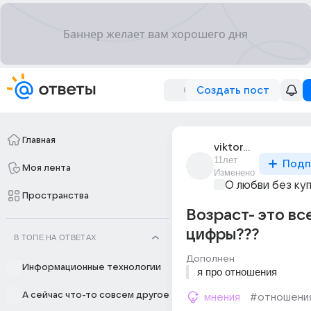
Создать пост
Главная
viktorovna_150
11лет
Подп
Моя лента
Изменено
О любви без ку
Пространства
Возраст- это вс
цифры???
В ТОПЕ НА ОТВЕТАХ
Дополнен
Информационные технологии
я про отношения
А сейчас что-то совсем другое
мнения
#отношени