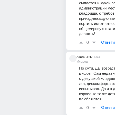
сыплется и кучей по
администрации мест
кладбища, с требов
принадлежащую вам 
портить им отчетнос
общемировую статист
держать!
0
Ответи
dante_426
11лет
Мудрец
По сути, Да, возраст
цифры. Сам недавно
с девушкой младше 
лет, дискомфорта ос
испытывал. Да и в д
взрослые те же дети,
влюбляются.
0
Ответи