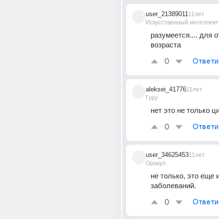
user_21389011
11лет
Искусственный интеллект
разумеется.... для 
возраста
0
Ответи
aleksei_41776
11лет
Гуру
нет это не только 
0
Ответи
user_34625453
11лет
Оракул
не только, это еще и
заболеваний.
0
Ответи