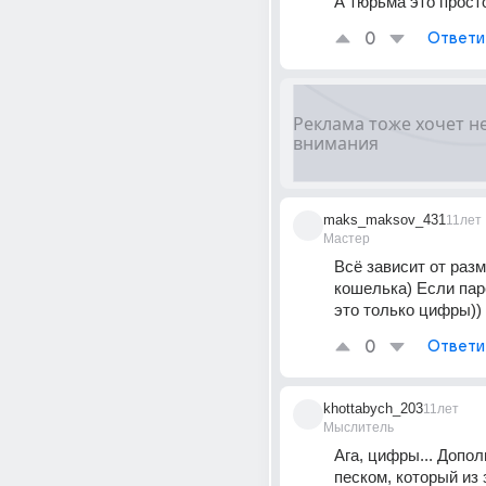
А тюрьма это прост
0
Ответи
maks_maksov_431
11лет
Мастер
Всё зависит от разм
кошелька) Если пар
это только цифры))
0
Ответи
khottabych_203
11лет
Мыслитель
Ага, цифры... Допол
песком, который из 