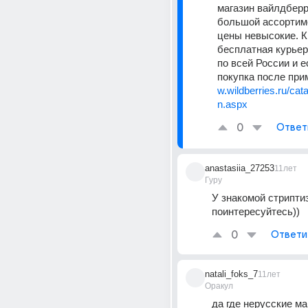
магазин вайлдберри
большой ассортиме
цены невысокие. К 
бесплатная курьер
по всей России и е
покупка после при
w.wildberries.ru/ca
n.aspx
0
Ответ
anastasiia_27253
11лет
Гуру
У знакомой стрипти
поинтересуйтесь))
0
Ответи
natali_foks_7
11лет
Оракул
да где нерусские ма