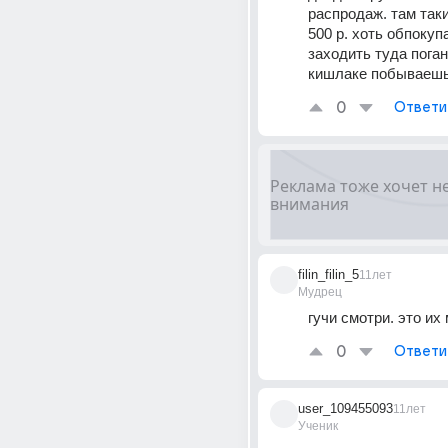
распродаж. там такие
500 р. хоть обпокупа
заходить туда погано
кишлаке побываеш
0
Ответи
filin_filin_5
11лет
Мудрец
гучи смотри. это их
0
Ответи
user_109455093
11лет
Ученик