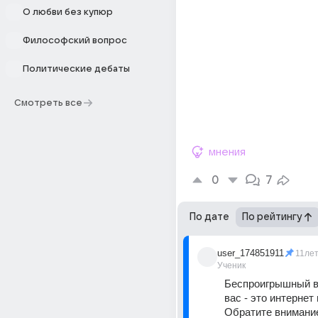
О любви без купюр
Философский вопрос
Политические дебаты
Смотреть все
мнения
0
7
По дате
По рейтингу
user_174851911
11ле
Ученик
Беспроигрышный в
вас - это интернет 
Обратите внимание