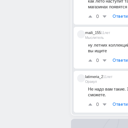
как лето наступит та
магазинах появятся
0
Ответи
maili_155
11лет
Мыслитель
ну летних коллекций
вы ищите
0
Ответи
latimeria_2
11лет
Оракул
Не надо вам такие. 
сможете.
0
Ответи