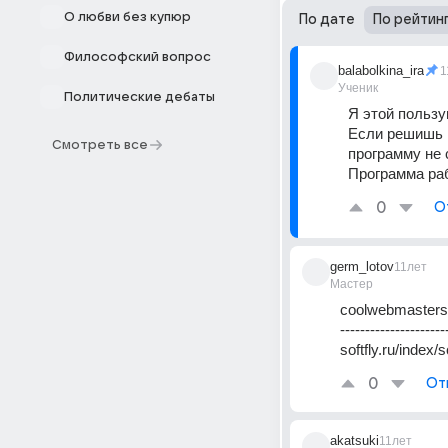
О любви без купюр
По дате
По рейтин
Философский вопрос
balabolkina_ira
1
Ученик
Политические дебаты
Я этой пользу
Если решишь 
Смотреть все
программу не 
Программа раб
0
О
germ_lotov
11лет
Мастер
coolwebmasters.
---------------------
softfly.ru/index
0
От
akatsuki
11лет