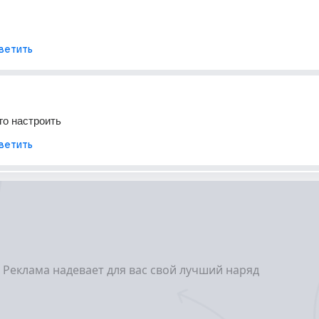
ветить
его настроить
ветить