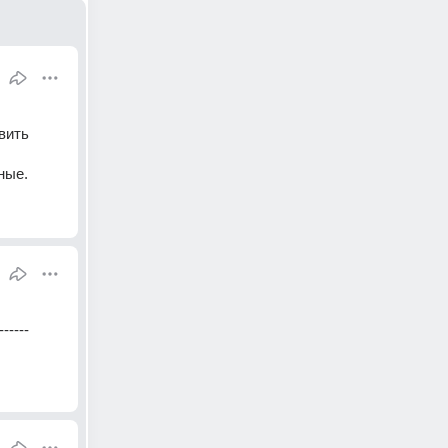
ить 
ные.
------