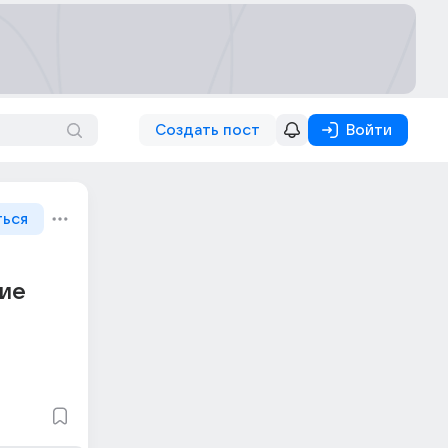
Создать пост
Войти
ться
кие