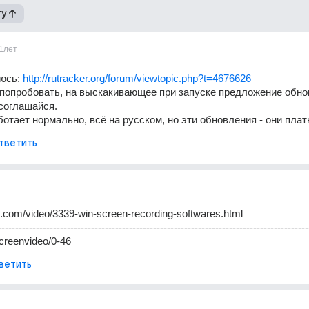
гу
1лет
юсь: 
http://rutracker.org/forum/viewtopic.php?t=4676626
попробовать, на выскакивающее при запуске предложение обнов
соглашайся.
отает нормально, всё на русском, но эти обновления - они плат
тветить
com/video/3339-win-screen-recording-softwares.html
------------------------------------------------------------------------------------------
/screenvideo/0-46
ветить