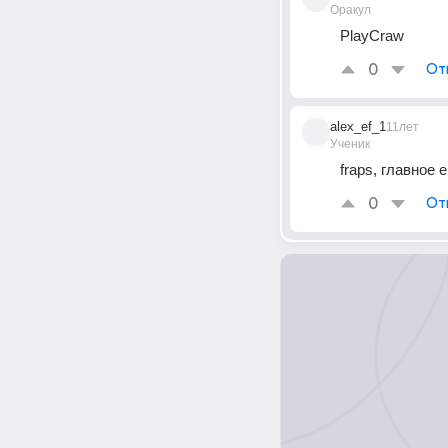
Оракул
PlayCraw
0
От
alex_ef_1
11лет
Ученик
fraps, главное 
0
От