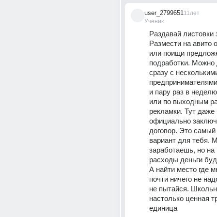
user_2799651
11лет
Ученик
Раздавай листовки з
Размести на авито 
или поищи предложе
подработки. Можно 
сразу с нескольким
предпринимателями
и пару раз в неделю
или по выходным ра
рекламки. Тут даже 
официально заключа
договор. Это самый
вариант для тебя. М
заработаешь, но на
расходы деньги буд
А найти место где мн
почти ничего не над
не пытайся. Школьни
настолько ценная т
единица