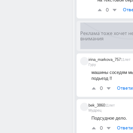
0
Отве
irina_markova_757
11лет
Гуру
машины соседям мыт
подьезд !!
0
Ответи
bek_3860
11лет
Мудрец
Подсудное дело.
0
Ответи