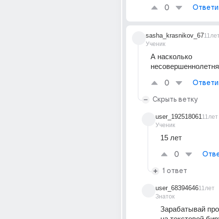
0
Ответи
sasha_krasnikov_67
11ле
Ученик
А насколько 
несовершеннолетня
0
Ответи
Скрыть ветку
user_192518061
11лет
Ученик
15 лет
0
Отве
1 ответ
user_68394646
11лет
Знаток
Зарабатывай про
на текстовой бир