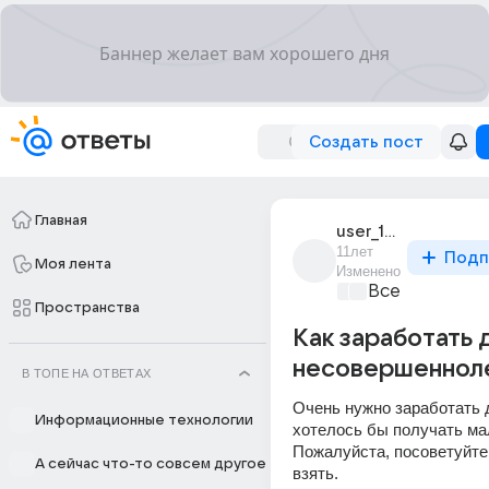
Создать пост
Главная
user_192518061
11лет
Подп
Моя лента
Изменено
Все про бизн
Пространства
Как заработать 
несовершеннол
В ТОПЕ НА ОТВЕТАХ
Очень нужно заработать де
Информационные технологии
хотелось бы получать мал
Пожалуйста, посоветуйте 
А сейчас что-то совсем другое
взять.