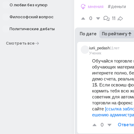
О любви без купюр
мнения
#деньги
Философский вопрос
0
11
Политические дебаты
По дате
По рейтингу
Смотреть все
iurii_pedash
11лет
Ученик
Обучайся торговле н
обучающих материал
интернете полно, б
демо счета, реальны
1$. Если освоиш фор
кормить тебя всю ж
советник для автом
торговли на форекс 
сайте 
[ссылка забло
ешению администра
0
Ответи