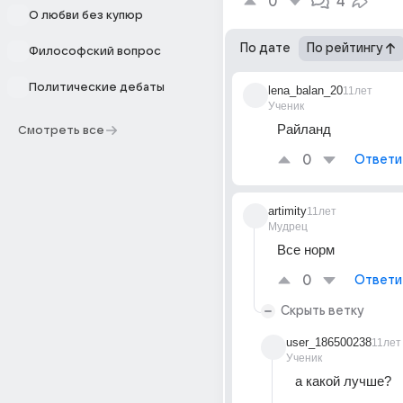
0
4
О любви без купюр
По дате
По рейтингу
Философский вопрос
Политические дебаты
lena_balan_20
11лет
Ученик
Райланд
Смотреть все
0
Ответи
artimity
11лет
Мудрец
Все норм
0
Ответи
Скрыть ветку
user_186500238
11лет
Ученик
а какой лучше?