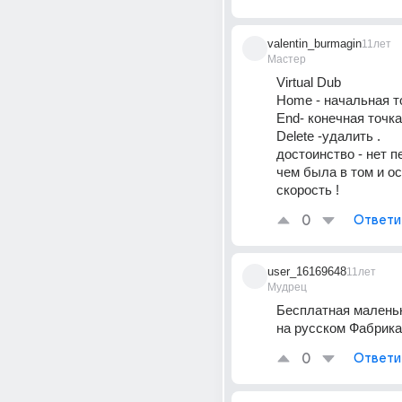
valentin_burmagin
11лет
Мастер
Virtual Dub
Home - начальная то
End- конечная точка
Delete -удалить . 
достоинство - нет пе
чем была в том и ос
скорость !
0
Ответи
user_16169648
11лет
Мудрец
Бесплатная маленьк
на русском Фабрик
0
Ответи