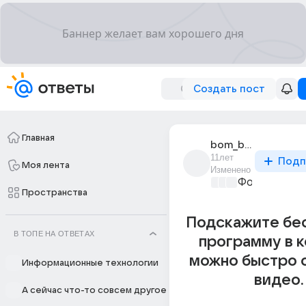
Создать пост
Главная
bom_bim_9
11лет
Подп
Моя лента
Изменено
Фото, видео
Пространства
Подскажите бе
В ТОПЕ НА ОТВЕТАХ
программу в 
можно быстро 
Информационные технологии
видео.
А сейчас что-то совсем другое