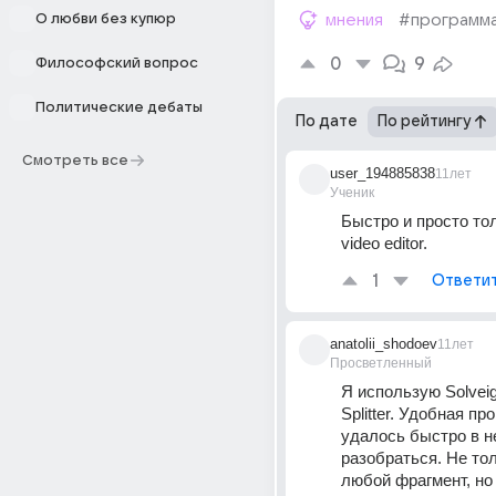
О любви без купюр
мнения
#программ
0
9
Философский вопрос
Политические дебаты
По дате
По рейтингу
Смотреть все
user_194885838
11лет
Ученик
Быстро и просто тол
video editor.
1
Ответи
anatolii_shodoev
11лет
Просветленный
Я использую Solvei
Splitter. Удобная про
удалось быстро в не
разобраться. Не тол
любой фрагмент, но 