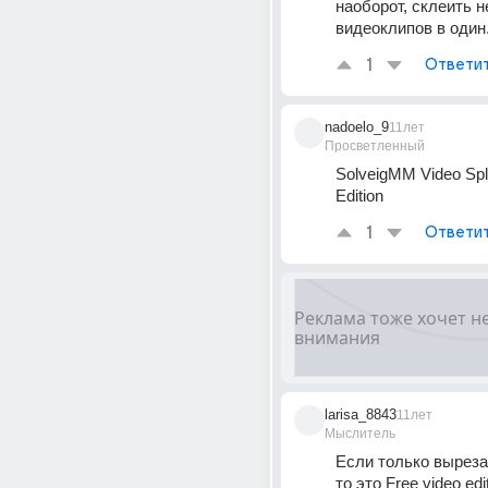
наоборот, склеить н
видеоклипов в один
1
Ответи
nadoelo_9
11лет
Просветленный
SolveigMM Video Spli
Edition
1
Ответи
larisa_8843
11лет
Мыслитель
Если только выреза
то это Free video edi