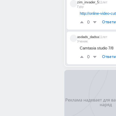
zim_invader_5
11лет
Гуру
http://online-video-cu
0
Ответи
asdads_dadsa
11лет
Ученик
Camtasia studio 7/8
0
Ответи