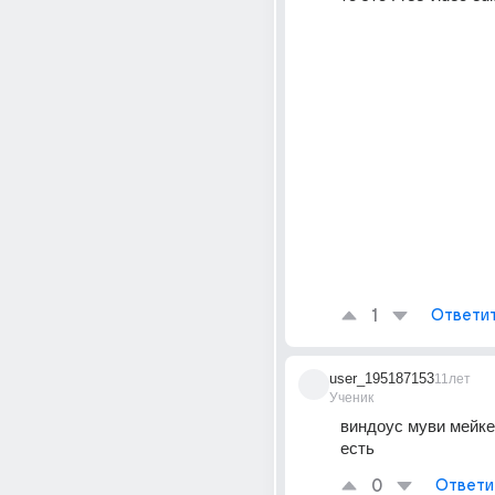
1
Ответи
user_195187153
11лет
Ученик
виндоус муви мейкер
есть
0
Ответи