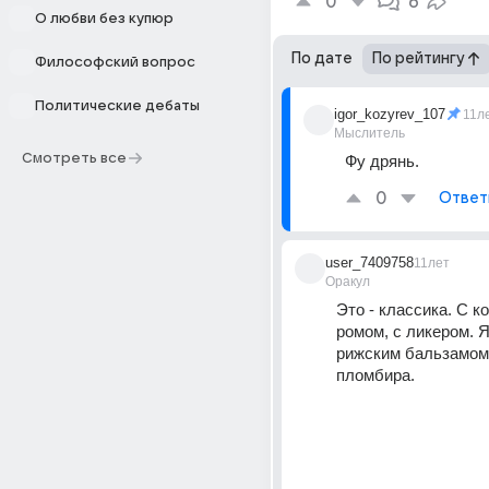
0
6
О любви без купюр
По дате
По рейтингу
Философский вопрос
Политические дебаты
igor_kozyrev_107
11л
Мыслитель
Смотреть все
Фу дрянь.
0
Ответ
user_7409758
11лет
Оракул
Это - классика. С ко
ромом, с ликером. Я
рижским бальзамом 
пломбира.