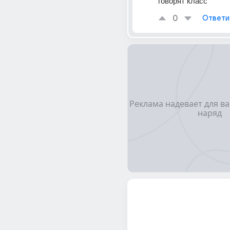
говорят класс
0
Ответи