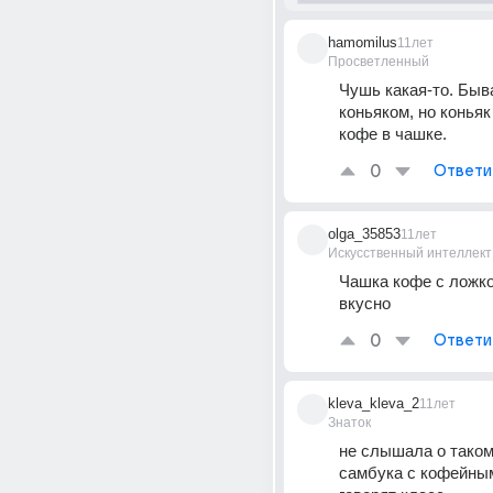
hamomilus
11лет
Просветленный
Чушь какая-то. Быва
коньяком, но коньяк 
кофе в чашке.
0
Ответи
olga_35853
11лет
Искусственный интеллект
Чашка кофе с ложкой
вкусно
0
Ответи
kleva_kleva_2
11лет
Знаток
не слышала о таком,
самбука с кофейным