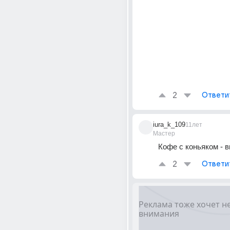
2
Ответи
iura_k_109
11лет
Мастер
Кофе с коньяком - 
2
Ответи