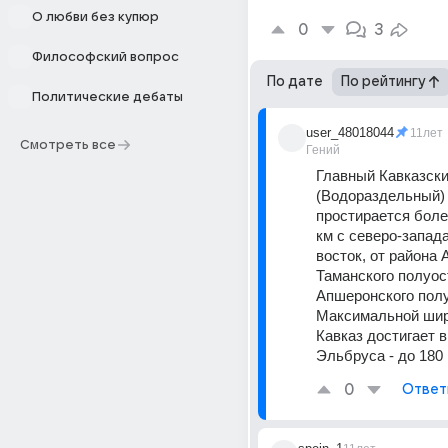
О любви без купюр
0
3
Философский вопрос
По дате
По рейтингу
Политические дебаты
user_48018044
11лет
Смотреть все
Гений
Главный Кавказски
(Водораздельный) 
простирается более
км с северо-запада
восток, от района 
Таманского полуос
Апшеронского полу
Максимальной шир
Кавказ достигает в
Эльбруса - до 180 
0
Ответ