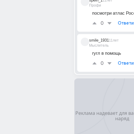
spein_1
11лет
Профи
посмотри атлас Рос
0
Ответи
smile_1931
11лет
Мыслитель
гугл в помощь
0
Ответи