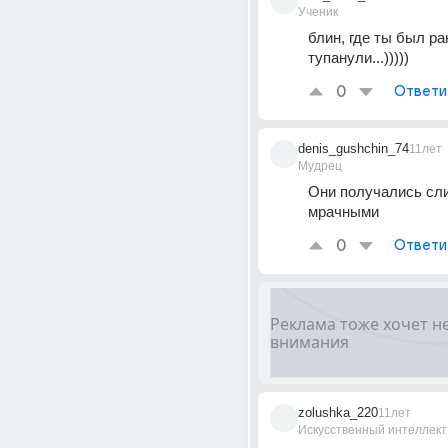
Ученик
блин, где ты был ра
тупанули...)))))
0
Ответи
denis_gushchin_74
11лет
Мудрец
Они получались сл
мрачными
0
Ответи
zolushka_220
11лет
Искусственный интеллект