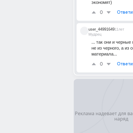
экономят)
0
Ответи
user_44991649
11лет
Мудрец
... так они и черные
не из черного, а из 
материала...
0
Ответи