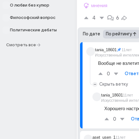
О любви без купюр
мнения
4
6
Философский вопрос
Политические дебаты
По дате
По рейтингу
Смотреть все
tania_18601
11лет
Искусственный интелле
Вообще не взлетит
0
Ответ
Скрыть ветку
tania_18601
11лет
Искусственный инте
Хорошего настр
0
Отв
aset_usen_1
11лет