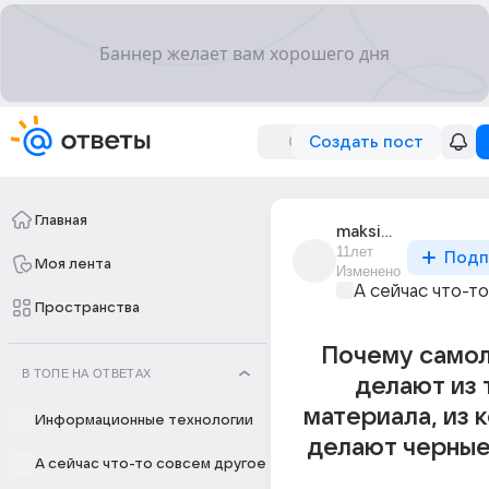
Создать пост
Главная
maksim_soloviov_6
11лет
Подп
Моя лента
Изменено
А сейчас что-т
Пространства
Почему самол
В ТОПЕ НА ОТВЕТАХ
делают из 
материала, из 
Информационные технологии
делают черные
А сейчас что-то совсем другое