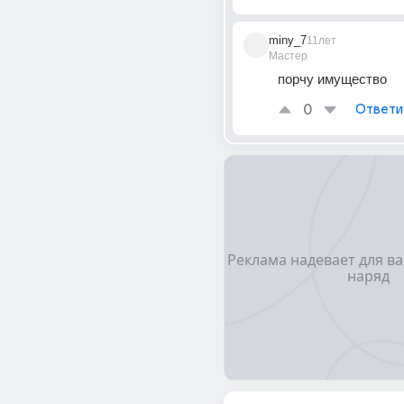
miny_7
11лет
Мастер
порчу имущество
0
Ответи