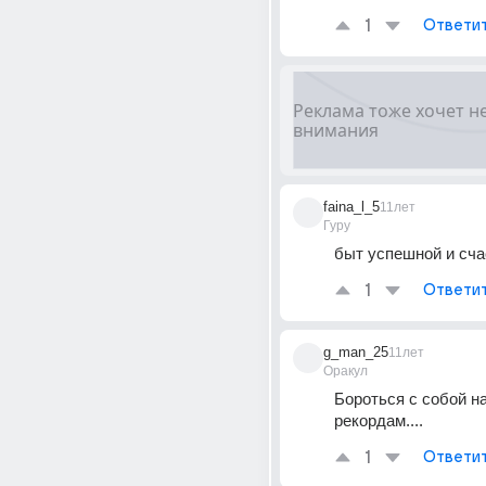
1
Ответи
faina_l_5
11лет
Гуру
быт успешной и сч
1
Ответи
g_man_25
11лет
Оракул
Бороться с собой на
рекордам....
1
Ответи