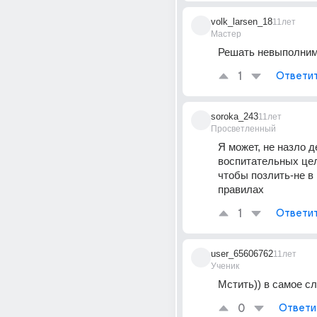
volk_larsen_18
11лет
Мастер
Решать невыполним
1
Ответи
soroka_243
11лет
Просветленный
Я может, не назло де
воспитательных целя
чтобы позлить-не в 
правилах
1
Ответи
user_65606762
11лет
Ученик
Мстить)) в самое сл
0
Ответи