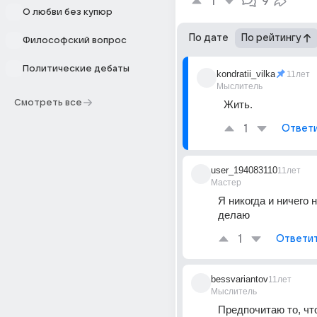
1
9
О любви без купюр
По дате
По рейтингу
Философский вопрос
Политические дебаты
kondratii_vilka
11лет
Мыслитель
Смотреть все
Жить.
1
Ответ
user_194083110
11лет
Мастер
Я никогда и ничего н
делаю
1
Ответи
bessvariantov
11лет
Мыслитель
Предпочитаю то, что