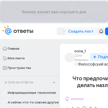
Создать пост
Главная
oona_1
11лет
Подп
Моя лента
Изменено
Философский в
Пространства
Что предпоч
В ТОПЕ НА ОТВЕТАХ
делать назло
Информационные технологии
мнения
А сейчас что-то совсем другое