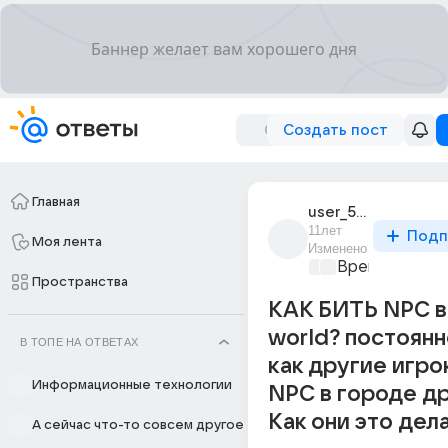
Создать пост
Главная
user_50293348
11лет
Подп
Моя лента
Изменено
Время игр
+1
Пространства
КАК БИТЬ NPC в
world? постоянн
В ТОПЕ НА ОТВЕТАХ
как другие игро
Информационные технологии
NPC в городе др
Как они это дел
А сейчас что-то совсем другое