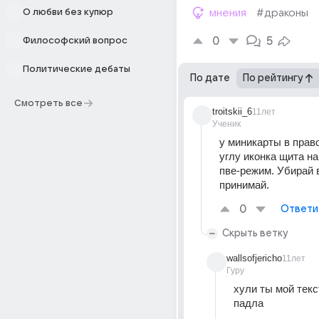
О любви без купюр
мнения
#драконы
0
5
Философский вопрос
Политические дебаты
По дате
По рейтингу
Смотреть все
troitskii_6
11лет
Ученик
у миникарты в прав
углу иконка щита на
пве-режим. Убирай в
принимай.
0
Ответи
Скрыть ветку
wallsofjericho
11лет
Гуру
хули ты мой текс
падла