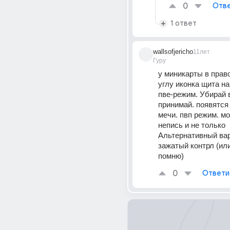
0
Отве
1 ответ
wallsofjericho
11лет
Гуру
у миникарты в прав
углу иконка щита на
пве-режим. Убирай в
принимай. появятся
мечи. пвп режим. мо
непись и не только
Альтернативный вари
зажатый контрл (или
помню)
0
Ответи