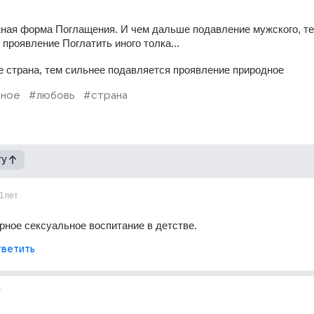
жная форма Поглащения. И чем дальше подавление мужского, те
проявление Поглатить иного толка...
 страна, тем сильнее подавляется проявление природное
тное
#любовь
#страна
гу
1лет
рное сексуальное воспитание в детстве.
ветить
т