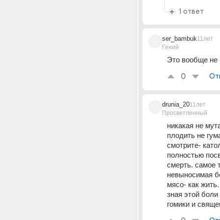
1 ответ
ser_bambuk
11лет
Гений
Это вообще не
0
От
drunia_20
11лет
Просветленный
никакая не мут
плодить не гум
смотрите- като
полностью посвя
смерть. самое 
невыносимая бо
мясо- как жить.
зная этой боли
гомики и свяще