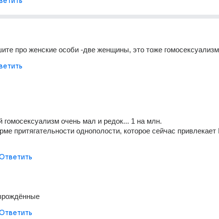
ветить
шите про женские особи -две женщины, это тоже гомосексуализм
ветить
 гомосексуализм очень мал и редок... 1 на млн.
рме притягательности однополости, которое сейчас привлекает 
Ответить
 врождённые
Ответить