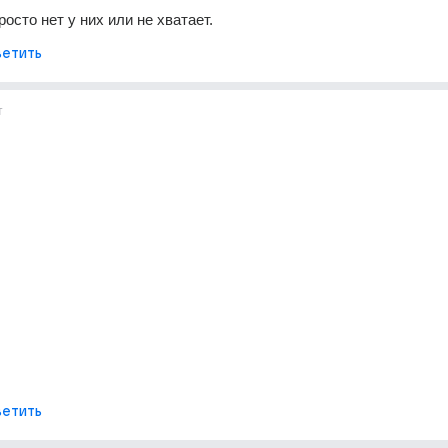
осто нет у них или не хватает.
етить
т
етить