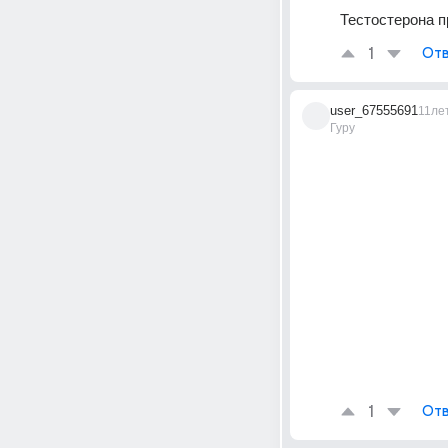
Тестостерона пр
1
Отв
user_67555691
11ле
Гуру
1
Отв