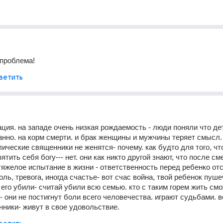
 проблема!
ветить
ация. на западе очень низкая рождаемость - люди поняли что дет
анно. на корм смерти. и брак женщины и мужчины теряет смысл. 
лические священники не женятся- почему. как будто для того, что
тить себя богу--- нет. они как никто другой знают, что после сме
тяжелое испытание в жизни - ответственность перед ребенко отс
ль, тревога, иногда счастье- вот счас война, твой ребенок пуше
 его убили- считай убили всю семью. кто с таким горем жить смо
 - они не постигнут боли всего человечества. играют судьбами. 
нники- живут в свое удовольствие.