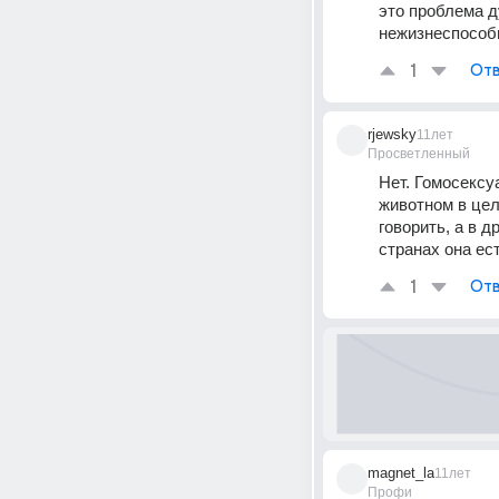
это проблема д
нежизнеспособн
1
Отв
rjewsky
11лет
Просветленный
Нет. Гомосексу
животном в цел
говорить, а в д
странах она ест
1
Отв
magnet_la
11лет
Профи