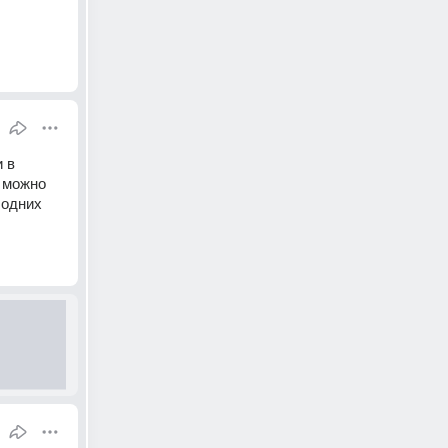
 в 
 можно 
одних 