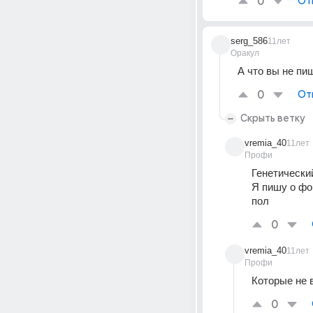
0
От
serg_586
11лет
Оракул
А что вы не пи
0
От
Скрыть ветку
vremia_40
11лет
Профи
Генетический
Я пишу о фо
пол
0
vremia_40
11лет
Профи
Которые не
0