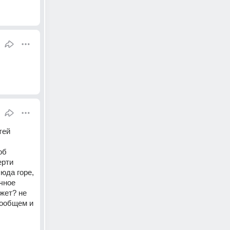
ей 
б 
рти 
юда горе, 
чное 
жет? не 
вообщем и 