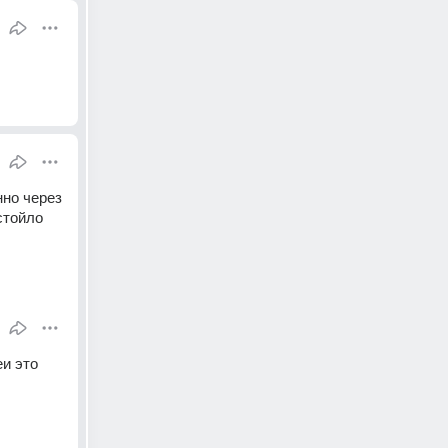
но через 
стойло
и это 