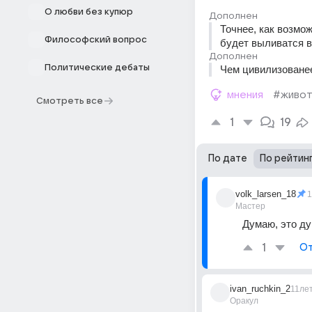
О любви без купюр
Дополнен
Точнее, как возмо
Философский вопрос
будет выливатся в 
Дополнен
Политические дебаты
Чем цивилизованее
мнения
#живо
Смотреть все
1
19
По дате
По рейтин
volk_larsen_18
1
Мастер
Думаю, это ду
1
От
ivan_ruchkin_2
11ле
Оракул