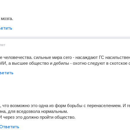
 мозга.
етить
лет
 человечества. сильные мира сего - насаждают ГС насильствен
МИ, а высшее общество и дебилы - охотно следуют в скотское 
ветить
 что возможно это одна из форм борьбы с перенаселением. И ге
ина, для вседозвола нормальным.
. И через это должно пройти общество.
Ответить