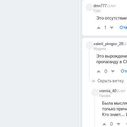
dmn777
11лет
Гуру
Это отсутствие
1
Отв
valerii_pirogov_28
11
Мудрец
Это вырождение
пропаганду в С
0
От
Скрыть ветку
vremia_40
11лет
Профи
Была мысля,
только прич
Кто знает...
0