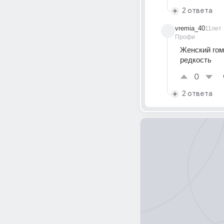
2 ответа
vremia_40
11лет
Профи
Женский гом
редкость
0
2 ответа