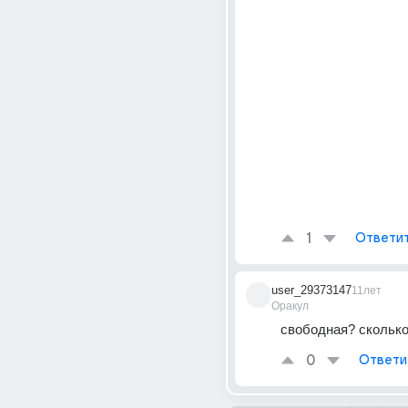
1
Ответи
user_29373147
11лет
Оракул
свободная? сколько
0
Ответи