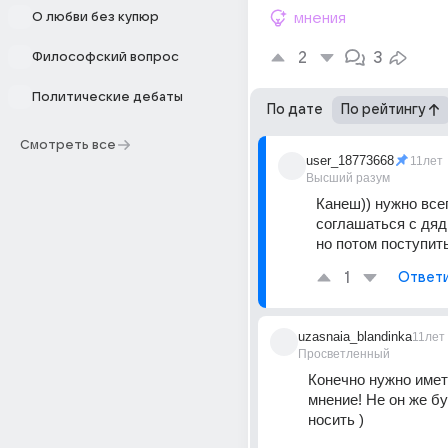
О любви без купюр
мнения
2
3
Философский вопрос
Политические дебаты
По дате
По рейтингу
Смотреть все
user_18773668
11лет
Высший разум
Канеш)) нужно всег
соглашаться с дяд
но потом поступит
1
Ответ
uzasnaia_blandinka
11лет
Просветленный
Конечно нужно иметь
мнение! Не он же бу
носить )