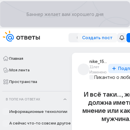
Создать пост
Главная
nike_1559
11лет
Подп
Моя лента
Изменено
Пикантно о люб
Пространства
И всё таки...,
В ТОПЕ НА ОТВЕТАХ
должна имет
мнение или ка
Информационные технологии
мужчина.
А сейчас что-то совсем другое