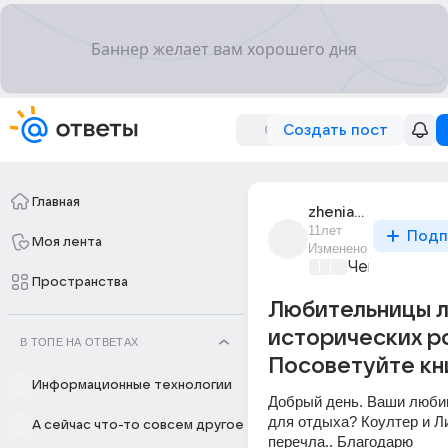
Создать пост
Главная
zhenia_5695
11лет
Подп
Моя лента
Изменено
Чем занятьс
Пространства
Любительницы 
исторических р
В ТОПЕ НА ОТВЕТАХ
Посоветуйте кн
Информационные технологии
Добрый день. Ваши люби
для отдыха? Коултер и Ли
А сейчас что-то совсем другое
перечла.. Благодарю