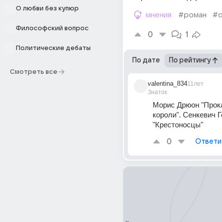
О любви без купюр
мнения
#роман
#о
Философский вопрос
0
1
Политические дебаты
По дате
По рейтингу
Смотреть все
valentina_834
11лет
Знаток
Морис Дрюон "Прок
короли". Сенкевич Г
"Крестоносцы"
0
Ответи