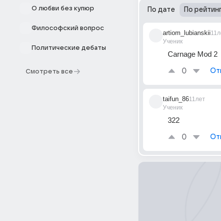
О любви без купюр
По дате
По рейтин
Философский вопрос
artiom_lubianskii
11л
Ученик
Политические дебаты
Carnage Mod 2
0
От
Смотреть все
taifun_86
11лет
Ученик
322
0
От