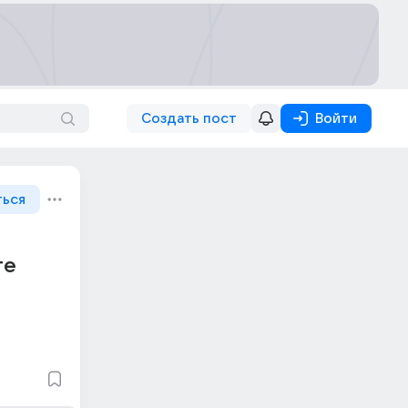
Создать пост
Войти
ться
те