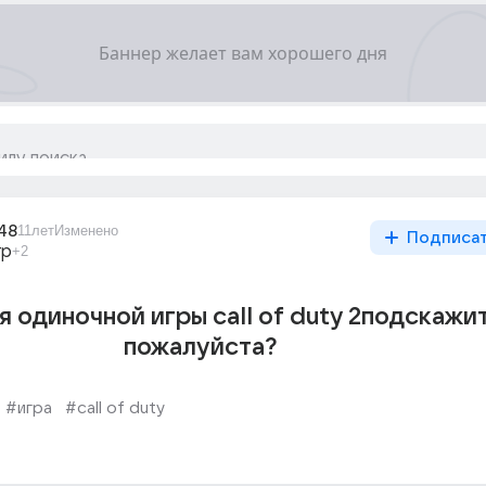
48
11лет
Изменено
Подписа
гр
+2
 одиночной игры call of duty 2подскажи
пожалуйста?
#игра
#call of duty