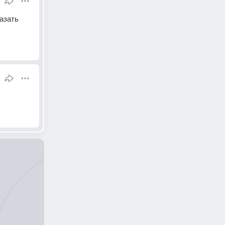
азать 