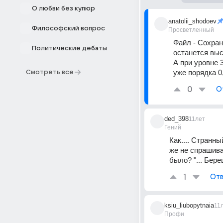
О любви без купюр
anatolii_shodoev
Философский вопрос
Просветленный
Файл - Сохрани
Политические дебаты
останется выс
А при уровне 
уже порядка 0
Смотреть все
0
О
ded_398
11лет
Гений
Как.... Странн
же не спрашива
было? "... Бер
1
Отв
ksiu_liubopytnaia
11
Профи