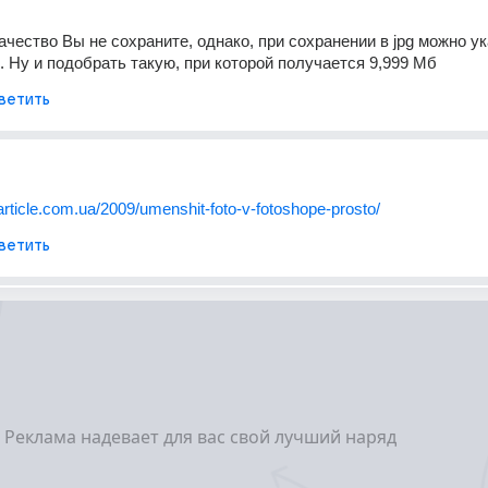
ачество Вы не сохраните, однако, при сохранении в jpg можно ук
. Ну и подобрать такую, при которой получается 9,999 Мб
ветить
rticle.com.ua/2009/umenshit-foto-v-fotoshope-prosto/
ветить