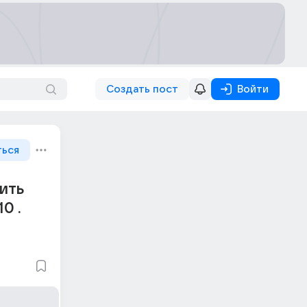
Создать пост
Войти
ться
ить
0 .