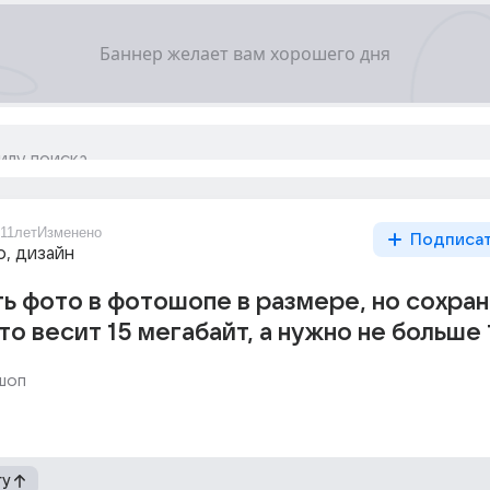
11лет
Изменено
Подписа
о, дизайн
ь фото в фотошопе в размере, но сохран
о весит 15 мегабайт, а нужно не больше 1
шоп
гу