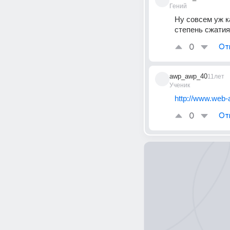
Гений
Ну совсем уж к
степень сжатия
0
От
awp_awp_40
11лет
Ученик
http://www.web-a
0
От