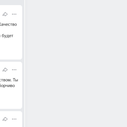
Качество 
 будет 
твом. Ты 
орчиво 