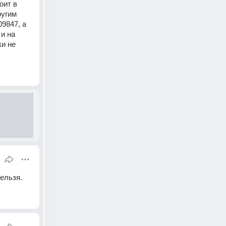
ит в 
угим 
9847, а 
и на 
и не 
ельзя.