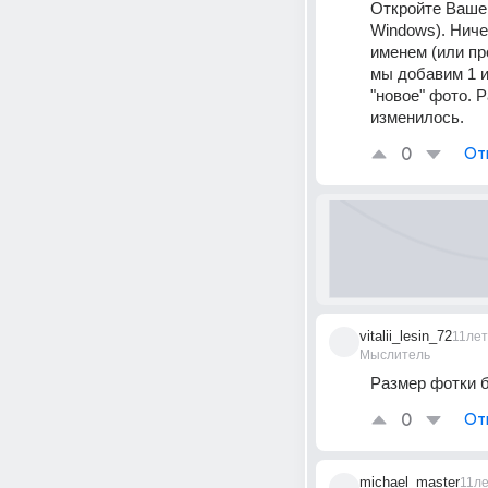
Откройте Ваше 
Windows). Ничег
именем (или пр
мы добавим 1 и
"новое" фото. 
изменилось.
0
От
vitalii_lesin_72
11лет
Мыслитель
Размер фотки б
0
От
michael_master
11л