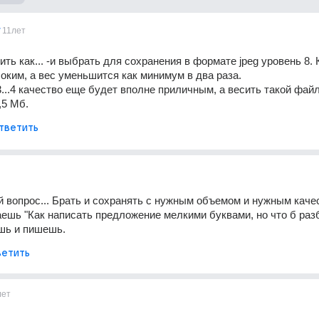
11лет
ть как... -и выбрать для сохранения в формате jpeg уровень 8. 
оким, а вес уменьшится как минимум в два раза. 
3...4 качество еще будет вполне приличным, а весить такой файл
,5 Мб.
тветить
ый вопрос... Брать и сохранять с нужным объемом и нужным качес
ешь "Как написать предложение мелкими буквами, но что б разб
ешь и пишешь.
етить
лет