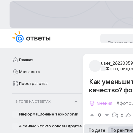
Главная
user_26230359
Фото, виде
Моя лента
Как уменьшит
Пространства
качество? фот
В ТОПЕ НА ОТВЕТАХ
мнения
#фото
Информационные технологии
0
6
А сейчас что-то совсем другое
По дате
По рейтин