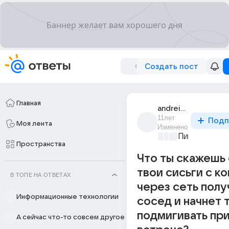
Создать пост
Главная
andrei_senchuk_15
11лет
Подп
Моя лента
Изменено
Пикантно о 
Пространства
Что ты скажешь
твои сисьги с к
В ТОПЕ НА ОТВЕТАХ
через сеть полу
Информационные технологии
сосед и начнет 
подмигивать пр
А сейчас что-то совсем другое