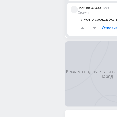
user_88548433
11лет
Оракул
у моего соседа бол
1
Ответи