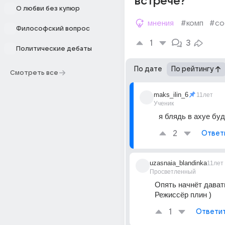
встрече?
О любви без купюр
мнения
#комп
#со
Философский вопрос
1
3
Политические дебаты
По дате
По рейтингу
Смотреть все
maks_ilin_6
11лет
Ученик
я блядь в ахуе бу
2
Ответ
uzasnaia_blandinka
11лет
Просветленный
Опять начнёт давать
Режиссёр плин )
1
Ответи