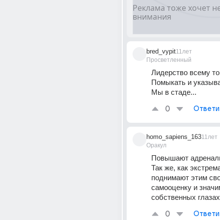
bred_vypit
11лет
Просветленный
Лидерство всему том
Помыкать и указыва
Мы в стаде...
0
Ответи
homo_sapiens_163
11лет
Оракул
Повышают адреналин
Так же, как экстрема
поднимают этим сво
самооценку и значим
собственных глазах
0
Ответи