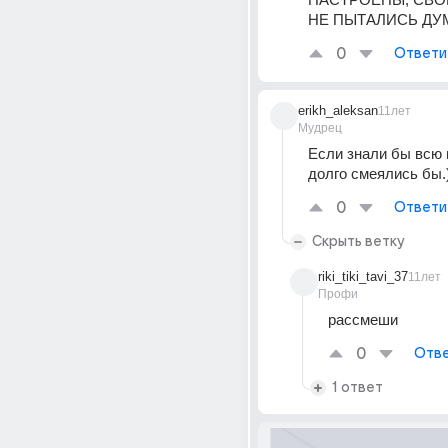
НЕ ПЫТАЛИСЬ ДУ
0
Ответи
erikh_aleksan
11лет
Мудрец
Если знали бы всю п
долго смеялись бы.
0
Ответи
Скрыть ветку
riki_tiki_tavi_37
11лет
Профи
рассмеши
0
Отве
1 ответ