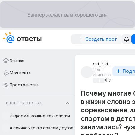
Создать пост
Главная
riki_tiki_tavi_37
11лет
Подп
Моя лента
Изменено
Философски
Пространства
Почему многие 
в жизни словно 
В ТОПЕ НА ОТВЕТАХ
соревнование и
Информационные технологии
спортом в детст
занимались? ну
А сейчас что-то совсем другое