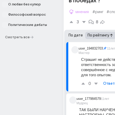
в победах ?
О любви без купюр
мнения
#ринг
#сп
Философский вопрос
3
8
Политические дебаты
По дате
По рейтингу
Смотреть все
user_194832703
11ле
Мастер
Страшит не действи
ответственность за
совершённое с нед
для того опытом.
0
Ответ
user_177984579
11лет
Мудрец
ТАК БЫЛИ НАУЧЕН
НАСТРОЕНЫ, СВО