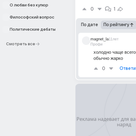
О любви без купюр
0
1
Философский вопрос
По дате
По рейтингу
Политические дебаты
magnet_la
11лет
Смотреть все
Профи
холодно чаще всего,
обычно жарко
0
Ответи