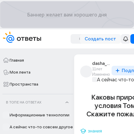
Создать пост
Главная
dasha_fait_1
11лет
Подп
Моя лента
Изменено
А сейчас что-т
Пространства
Каковы прир
В ТОПЕ НА ОТВЕТАХ
условия То
Скажите пожа
Информационные технологии
А сейчас что-то совсем другое
знания