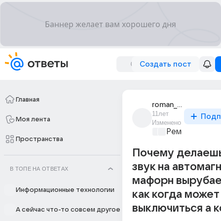
Создать пост
Главная
roman_zykin_29
11лет
Подп
Моя лента
Изменено
Ремонт и обс
Пространства
Почему делаеш
звук на автомаг
В ТОПЕ НА ОТВЕТАХ
мафорн вырубае
Информационные технологии
как когда может
выключиться а к
А сейчас что-то совсем другое