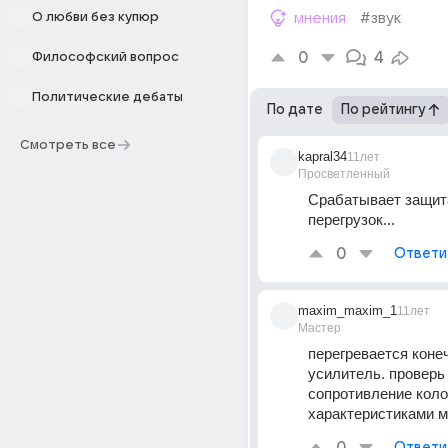
О любви без купюр
мнения
#звук
0
4
Философский вопрос
Политические дебаты
По дате
По рейтингу
Смотреть все
kapral34
11лет
Просветленный
Срабатывает защита
перегрузок...
0
Ответи
maxim_maxim_1
11лет
Мастер
перегревается коне
усилитель. проверь 
сопротивление колон
характеристиками 
Ответи