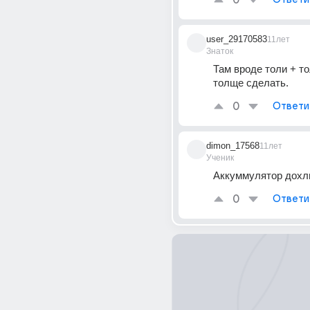
0
user_29170583
11лет
Знаток
Там вроде толи + то
толще сделать.
0
Ответи
dimon_17568
11лет
Ученик
Аккуммулятор дохл
0
Ответи