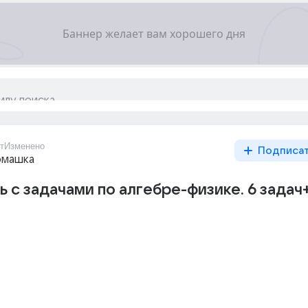
т
Изменено
Подписа
омашка
 с задачами по алгебре-физике. 6 задач+