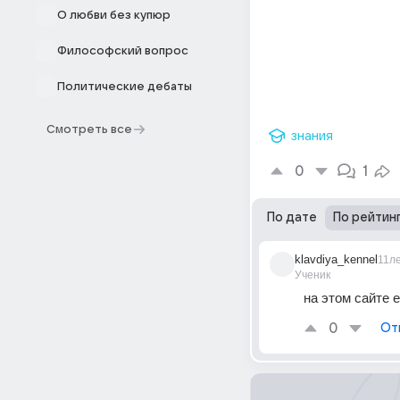
О любви без купюр
Философский вопрос
Политические дебаты
Смотреть все
знания
0
1
По дате
По рейтин
klavdiya_kennel
11л
Ученик
на этом сайте 
0
От