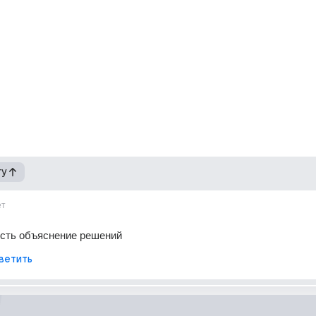
гу
ет
есть объяснение решений
ветить