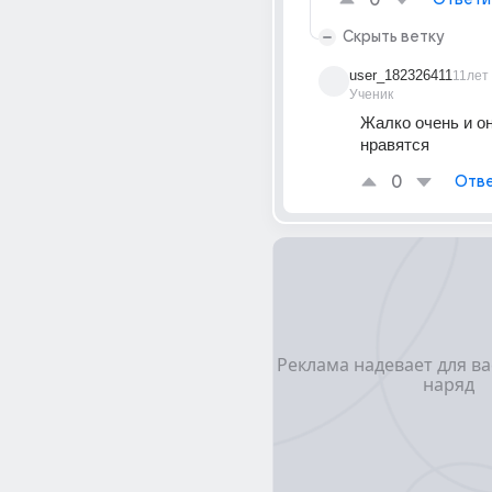
0
Скрыть ветку
user_182326411
11лет
Ученик
Жалко очень и он
нравятся
0
Отве