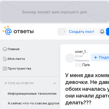
Создать пост
Главная
user_182326411
11лет
Подп
Моя лента
Изменено
Лапки и хвост
Пространства
У меня два хомя
девочки. Не дав
В ТОПЕ НА ОТВЕТАХ
обоих началась 
Информационные технологии
они начали драт
делать???
А сейчас что-то совсем другое