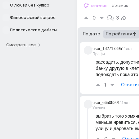
О любви без купюр
мнения
#хомяк
0
3
Философский вопрос
Политические дебаты
По дате
По рейтингу
Смотреть все
user_182717395
11лет
Профи
рассадить, допустим
банку другую в клет
подождать пока это
1
Ответи
user_66508301
11лет
Ученик
выбрать того хомячк
меньше нравиться, о
улицу и даровать е
Ответи