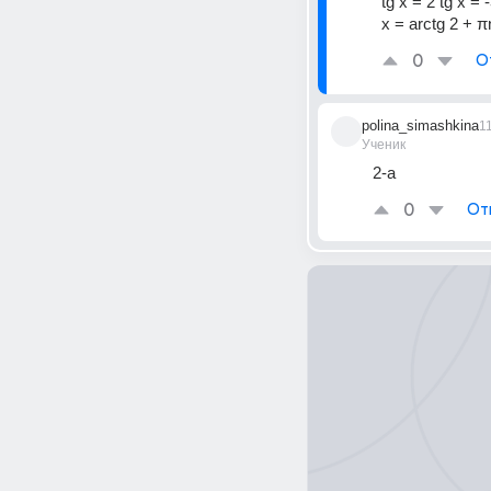
tg x = 2 tg x = 
x = arctg 2 + π
0
О
polina_simashkina
1
Ученик
2-а
0
От