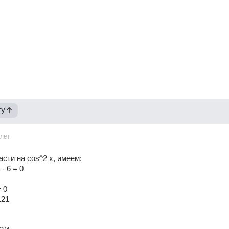
гу
1лет
асти на cos^2 x, имеем:
 - 6 = 0
= 0 
121