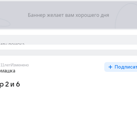
4
11лет
Изменено
Подписа
омашка
 2 и 6