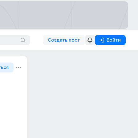
Создать пост
Войти
ться