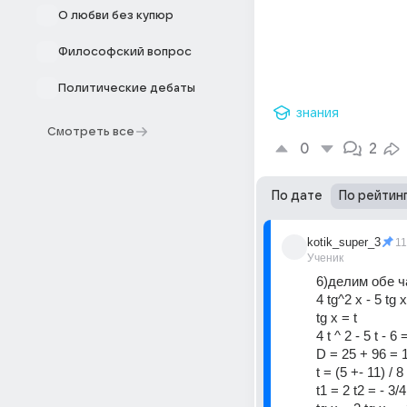
О любви без купюр
Философский вопрос
Политические дебаты
знания
Смотреть все
0
2
По дате
По рейтин
kotik_super_3
1
Ученик
6)делим обе ч
4 tg^2 x - 5 tg x
tg x = t
4 t ^ 2 - 5 t - 6 
D = 25 + 96 = 
t = (5 +- 11) / 8
t1 = 2 t2 = - 3/4