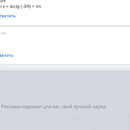
-3/4
n x = arctg (-3/4) + πn
тветить
1лет
ветить