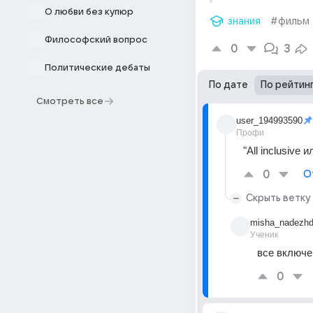
О любви без купюр
знания
#фильм
Философский вопрос
0
3
Политические дебаты
По дате
По рейтин
Смотреть все
user_194993590
Профи
"All inclusive
0
О
Скрыть ветку
misha_nadezhd
Ученик
все включе
0