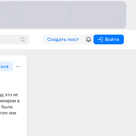
Создать пост
Войти
ться
д это не 
инаром а 
 была 
оге они 