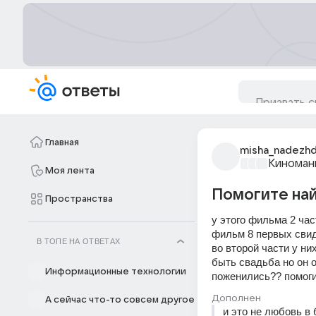
Главная
misha_nadezhd
Киноман
Моя лента
Помогите на
Пространства
у этого фильма 2 час
фильм 8 первых свид
В ТОПЕ НА ОТВЕТАХ
во второй части у ни
быть свадьба но он 
Информационные технологии
поженились?? помог
Дополнен
А сейчас что-то совсем другое
и это не любовь в