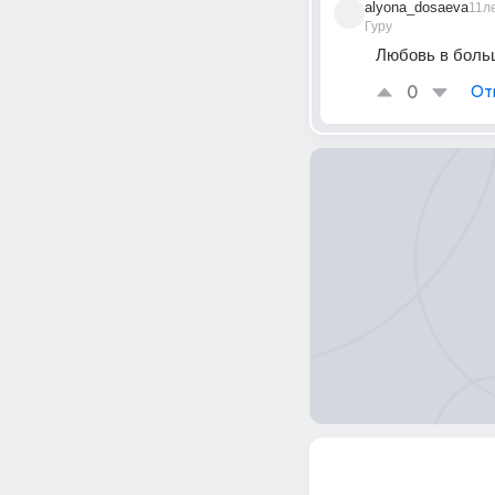
alyona_dosaeva
11л
Гуру
Любовь в больш
0
От