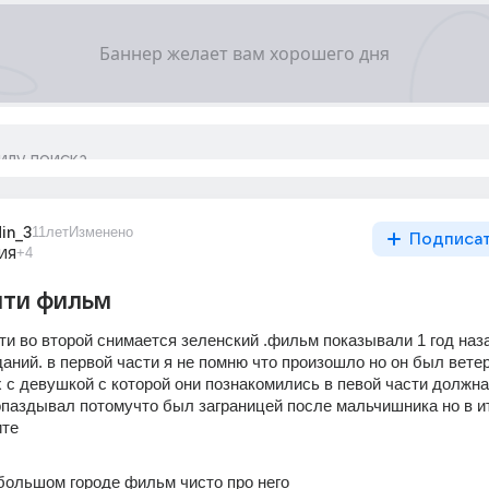
in_3
11лет
Изменено
Подписа
ия
+4
йти фильм
ти во второй снимается зеленский .фильм показывали 1 год наза
аний. в первой части я не помню что произошло но он был ветер
х с девушкой с которой они познакомились в певой части должна
опаздывал потомучто был заграницей после мальчишника но в ит
ите
 большом городе фильм чисто про него