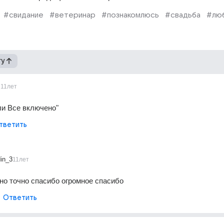
#свидание
#ветеринар
#познакомлюсь
#свадьба
#лю
гу
11лет
 или Все включено"
тветить
in_3
11лет
но точно спасибо огромное спасибо
Ответить