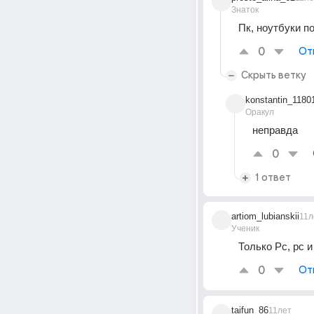
Знаток
Пк, ноутбуки п
0
От
Скрыть ветку
konstantin_1180
Оракул
неправда
0
1 ответ
artiom_lubianskii
11л
Ученик
Только Pc, pc 
0
От
taifun_86
11лет