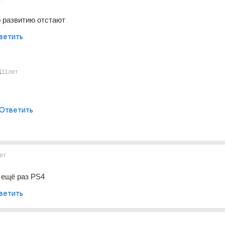
о развитию отстают
ветить
1
11лет
Ответить
ет
и ещё раз PS4
ветить