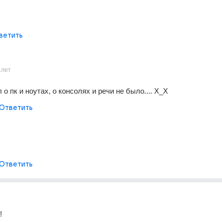
ветить
1лет
о пк и ноутах, о консолях и речи не было.... X_X
Ответить
Ответить
!