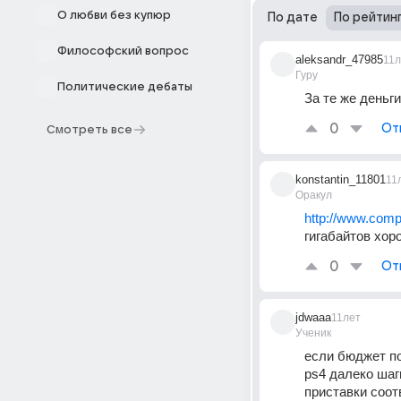
О любви без купюр
По дате
По рейтин
Философский вопрос
aleksandr_47985
11л
Гуру
Политические дебаты
За те же деньг
0
От
Смотреть все
konstantin_11801
11
Оракул
http://www.comp
гигабайтов хор
0
От
jdwaaa
11лет
Ученик
если бюджет по
ps4 далеко шаг
приставки соотв