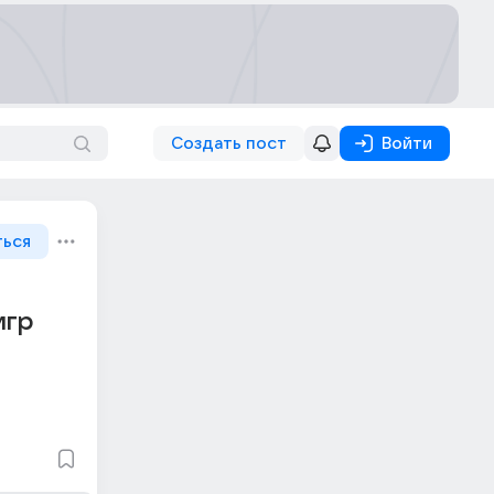
Создать пост
Войти
ться
игр