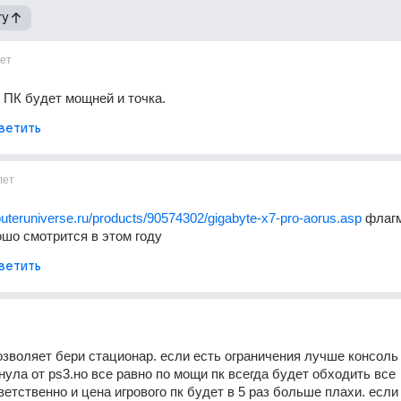
гу
ет
и ПК будет мощней и точка.
ветить
лет
uteruniverse.ru/products/90574302/gigabyte-x7-pro-aorus.asp
 флагм
ошо смотрится в этом году
ветить
зволяет бери стационар. если есть ограничения лучше консоль 
нула от ps3.но все равно по мощи пк всегда будет обходить все 
етственно и цена игрового пк будет в 5 раз больше плахи. если 