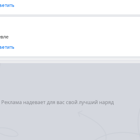
ветить
евле
ветить