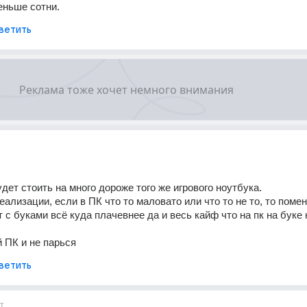
меньше сотни.
ветить
дет стоить на много дороже того же игрового ноутбука.
еализации, если в ПК что то маловато или что то не то, то помен
 с буками всё куда плачевнее да и весь кайф что на пк на буке н
й ПК и не парься
ветить
т