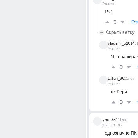
Ученик
Ps4
0
От
Скрыть ветку
vladimir_51614
1
Ученик
Я спрашивал 
0
taifun_86
11лет
Ученик
пк бери
0
lynx_354
11лет
Мыслитель
однозначно ПК 