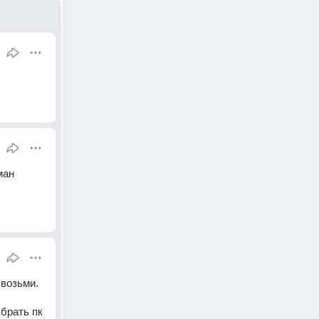
ан 
возьми. 
брать пк 