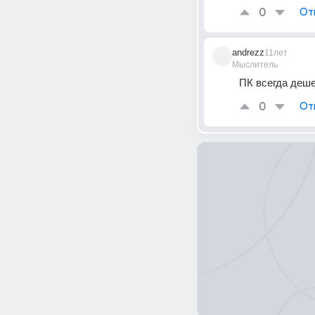
0
От
andrezz
11лет
Мыслитель
ПК всегда деш
0
От