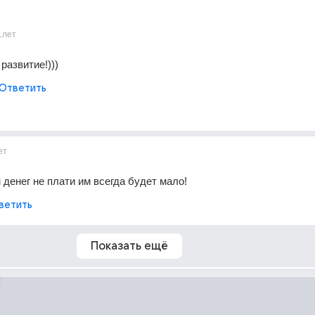
1лет
развитие!)))
Ответить
ет
денег не плати им всегда будет мало!
ветить
Показать ещё