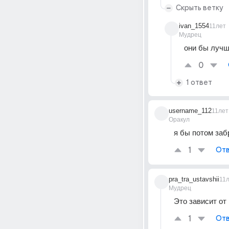
Скрыть ветку
ivan_1554
11лет
Мудрец
они бы лучш
0
1 ответ
username_112
11лет
Оракул
я бы потом заб
1
Отв
pra_tra_ustavshii
11
Мудрец
Это зависит от
1
Отв