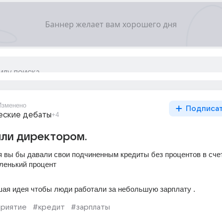
Изменено
Подписа
еские дебаты
+4
ыли директором.
я вы бы давали свои подчиненным кредиты без процентов в счет
ленький процент
шая идея чтобы люди работали за небольшую зарплату .
риятие
#кредит
#зарплаты