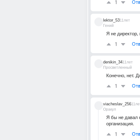
1
Отв
lektor_53
11лет
Гений
Я не директор,
1
Отв
denikin_34
11лет
Просветленный
Конечно, нет. 
1
Отв
viacheslav_256
11ле
Оракул
Я бы не давал н
организация.
1
Отв