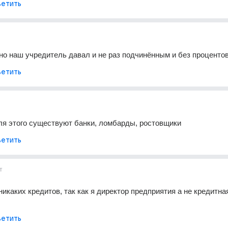
етить
 но наш учредитель давал и не раз подчинённым и без процентов
етить
Для этого существуют банки, ломбарды, ростовщики
етить
т
икаких кредитов, так как я директор предприятия а не кредитная
етить