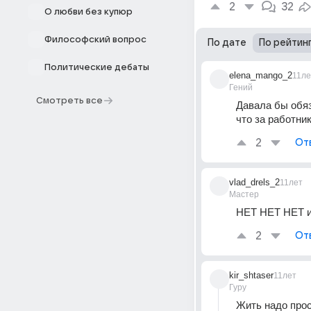
2
32
О любви без купюр
Философский вопрос
По дате
По рейтин
Политические дебаты
elena_mango_2
11ле
Гений
Смотреть все
Давала бы обяз
что за работник
2
От
vlad_drels_2
11лет
Мастер
НЕТ НЕТ НЕТ и
2
От
kir_shtaser
11лет
Гуру
Жить надо прос