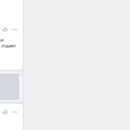
е 
 отдают 