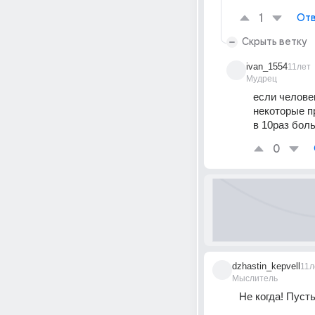
1
Отв
Скрыть ветку
ivan_1554
11лет
Мудрец
если челове
некоторые п
в 10раз бол
0
dzhastin_kepvell
11л
Мыслитель
Не когда! Пуст