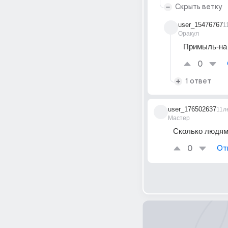
Скрыть ветку
user_15476767
1
Оракул
Примыль-на 
0
1 ответ
user_176502637
11л
Мастер
Сколько людям 
0
От