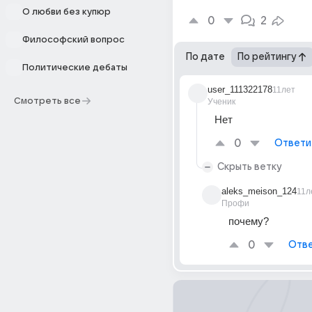
О любви без купюр
0
2
Философский вопрос
По дате
По рейтингу
Политические дебаты
user_111322178
11лет
Смотреть все
Ученик
Нет
0
Ответи
Скрыть ветку
aleks_meison_124
11л
Профи
почему?
0
Отве