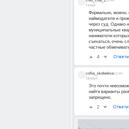
chio_chia_1
11лет
Гений
Формально, можно, с
наймодателя и прож
через суд. Однако н
муниципальные квар
наниматели которых
съехаться, очень сл
частные обменивать
4
Ответи
cofiia_skobeleva
11лет
Оракул
Это почти невозможн
найти варианты разм
запрещено.
2
Ответи