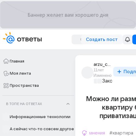
Создать пост
Главная
arzu_canim
11лет
Подп
Моя лента
Изменено
Закон и поряд
Пространства
Можно ли разм
В ТОПЕ НА ОТВЕТАХ
квартиру 
приватиза
Информационные технологии
А сейчас что-то совсем другое
мнения
#квартира