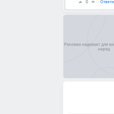
0
Ответи