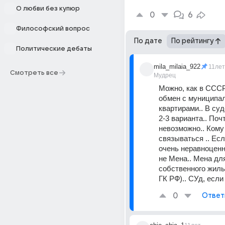
О любви без купюр
0
6
Философский вопрос
По дате
По рейтингу
Политические дебаты
mila_milaia_922
11лет
Смотреть все
Мудрец
Можно, как в СССР.
обмен с муниципа
квартирами.. В суд
2-3 варианта.. Почт
невозможно.. Кому 
связываться .. Есл
очень неравноценны
не Мена.. Мена для
собственного жилья
ГК РФ).. СУд, если 
0
Ответ