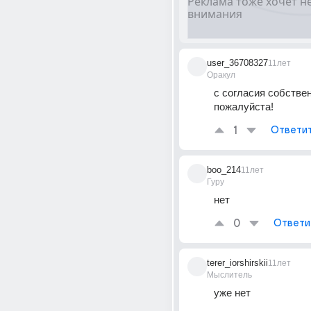
user_36708327
11лет
Оракул
с согласия собственн
пожалуйста!
1
Ответи
boo_214
11лет
Гуру
нет
0
Ответи
terer_iorshirskii
11лет
Мыслитель
уже нет