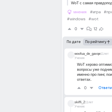
WoT с самая правдопод
мнения
#игра
#пр
#windows
#wot
0
12
По дате
По рейтингу
woofua_de_gavqe
11лет
Ученик
WoT херово оптимиз
вопросы уже подним
именно про пинг, пои
ответах.
0
Ответи
skiffi_2
11лет
Ученик