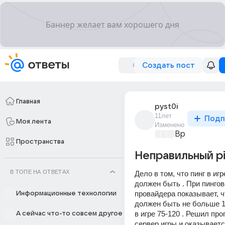
Создать пост
Главная
pyst0i
11лет
Подп
Моя лента
Изменено
Время игр
+4
Пространства
Неправильный pi
В ТОПЕ НА ОТВЕТАХ
Дело в том, что пинг в иг
должен быть . При пингов
провайдера показывает, чт
Информационные технологии
должен быть не больше 1 
в игре 75-120 . Решил про
А сейчас что-то совсем другое
сервер игры и оказываетс