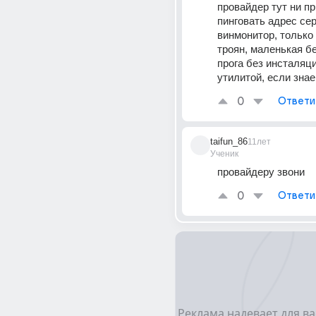
провайдер тут ни пр
пинговать адрес сер
винмонитор, только 
троян, маленькая бе
прога без инсталяци
утилитой, если зна
0
Ответи
taifun_86
11лет
Ученик
провайдеру звони
0
Ответи