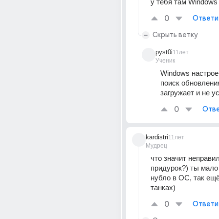
у тебя там Windows
0
Ответи
Скрыть ветку
pyst0i
11лет
Ученик
Windows настроен
поиск обновления,
загружает и не у
0
Отве
kardistri
11лет
Мудрец
что значит неправил
придурок?) ты мало т
нубло в ОС, так ещё 
танках)
0
Ответи