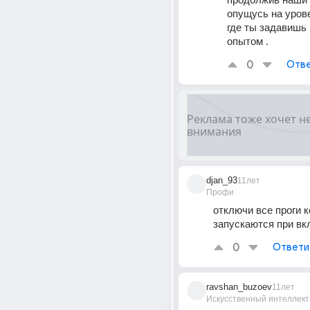
опущусь на урове
где ты задавишь 
опытом .
0
Отве
djan_93
11лет
Профи
отключи все проги к
запускаются при вк
0
Ответи
ravshan_buzoev
11лет
Искусственный интеллект