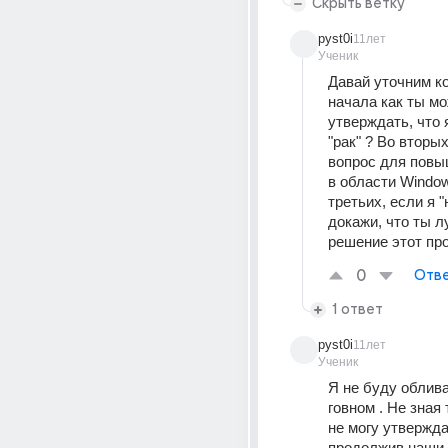
Скрыть ветку
pyst0i
11лет
Ученик
Давай уточним кое
начала как ты мо
утверждать, что я
"рак" ? Во вторых
вопрос для повы
в области Windows
третьих, если я "
докажи, что ты л
решение этот пр
0
Отве
1 ответ
pyst0i
11лет
Ученик
Я не буду облива
говном . Не зная 
не могу утверждат
продолжив наши 