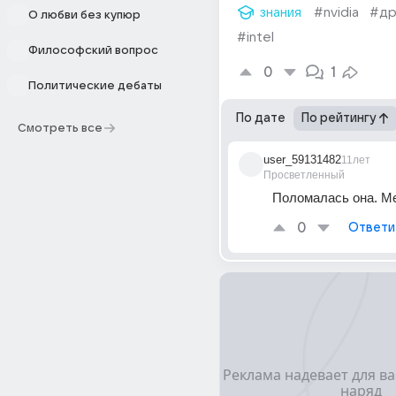
знания
#nvidia
#др
О любви без купюр
#intel
Философский вопрос
0
1
Политические дебаты
По дате
По рейтингу
Смотреть все
user_59131482
11лет
Просветленный
Поломалась она. Ме
0
Ответи