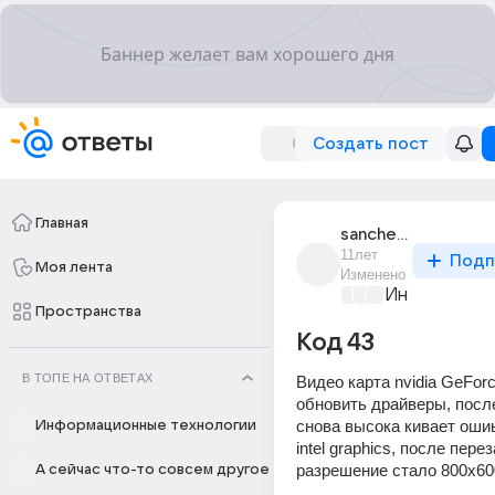
Создать пост
Главная
sanchez_batraev
11лет
Подп
Моя лента
Изменено
Информацио
Пространства
Код 43
В ТОПЕ НА ОТВЕТАХ
Видео карта nvidia GeForc
обновить драйверы, после
снова высока кивает оши
Информационные технологии
intel graphics, после перез
разрешение стало 800х60
А сейчас что-то совсем другое