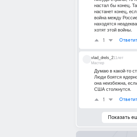
настал бы конец. Та
настанет конец, есл
война между Россие
находятся неадеква
хотят этой войны.
1
Ответи
vlad_drels_2
11лет
Мастер
Думаю в какой-то ст
Люди боятся ядерно
она неизбежна, если
США столкнутся.
1
Ответи
Показать е