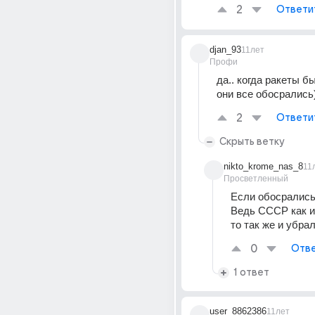
2
Ответи
djan_93
11лет
Профи
да.. когда ракеты бы
они все обосрались)))
2
Ответи
Скрыть ветку
nikto_krome_nas_8
11
Просветленный
Если обосрались 
Ведь СССР как и
то так же и убра
0
Отве
1 ответ
user_8862386
11лет