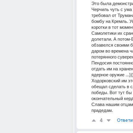
Это была демонстра
Черчиль чуть с ума 
требовал от Трумана
бомбу на Кремль. Ув
коротки в тот момен
Самолетики их сран
долетали. А потом-
обзавелся своими б
даром во времена ча
потерянного суверен
Пендосия постоянно
отдать им на хранен
ядерное оружие ...))))
Ходорковский им это,
обещал сделать в с
победы. Вот тут бы 
окончательный керд
Слава нашим отцам,
прадедам.
4
Ответи