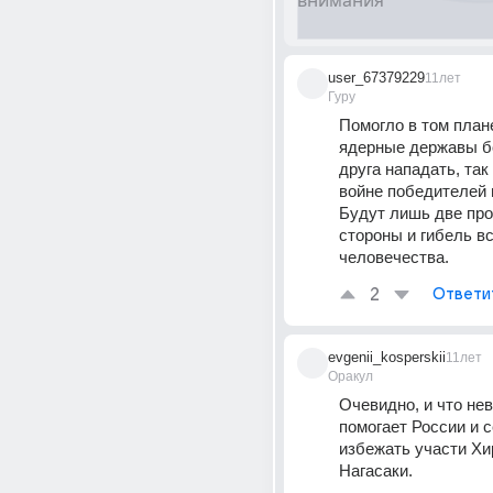
user_67379229
11лет
Гуру
Помогло в том плане
ядерные державы бо
друга нападать, так 
войне победителей н
Будут лишь две про
стороны и гибель вс
человечества.
2
Ответи
evgenii_kosperskii
11лет
Оракул
Очевидно, и что нев
помогает России и с
избежать участи Хи
Нагасаки.