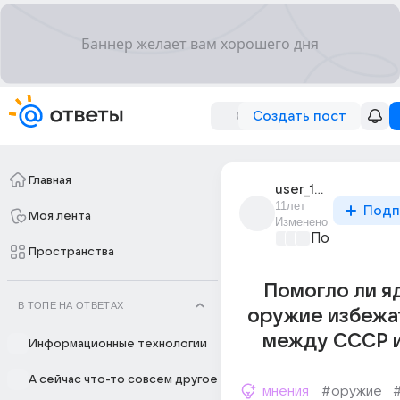
Создать пост
Главная
user_188500268
11лет
Подп
Моя лента
Изменено
Политически
Пространства
Помогло ли я
В ТОПЕ НА ОТВЕТАХ
оружие избежа
между СССР 
Информационные технологии
А сейчас что-то совсем другое
мнения
#оружие