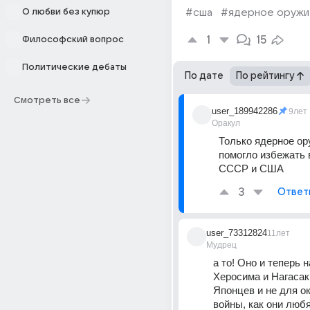
О любви без купюр
#сша
#ядерное оружи
1
15
Философский вопрос
Политические дебаты
По дате
По рейтингу
Смотреть все
user_189942286
9лет
Оракул
Только ядерное ору
помогло избежать 
СССР и США
3
Ответ
user_73312824
11лет
Мудрец
а то! Оно и теперь н
Херосима и Нагасак
Японцев и не для ок
войны, как они любят