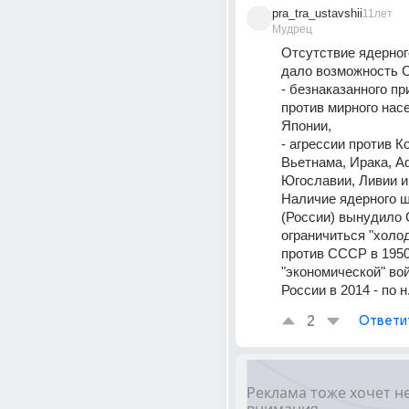
pra_tra_ustavshii
11лет
Мудрец
Отсутствие ядерног
дало возможность 
- безнаказанного пр
против мирного насе
Японии, 
- агрессии против Ко
Вьетнама, Ирака, Аф
Югославии, Ливии и 
Наличие ядерного щ
(России) вынудило 
ограничиться "холод
против СССР в 1950 
"экономической" вой
России в 2014 - по н.
2
Ответи