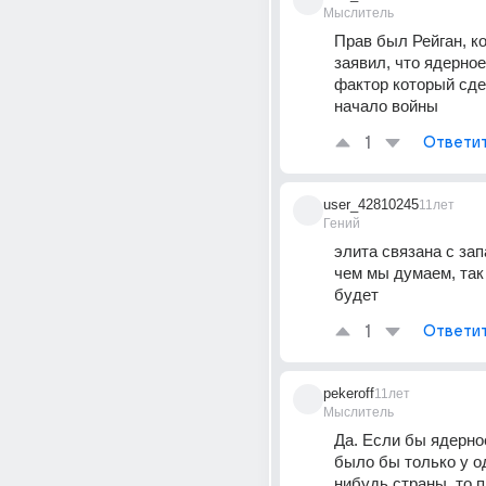
Мыслитель
Прав был Рейган, ко
заявил, что ядерное 
фактор который сде
начало войны
1
Ответи
user_42810245
11лет
Гений
элита связана с зап
чем мы думаем, так 
будет
1
Ответи
pekeroff
11лет
Мыслитель
Да. Если бы ядерно
было бы только у о
нибудь страны, то п