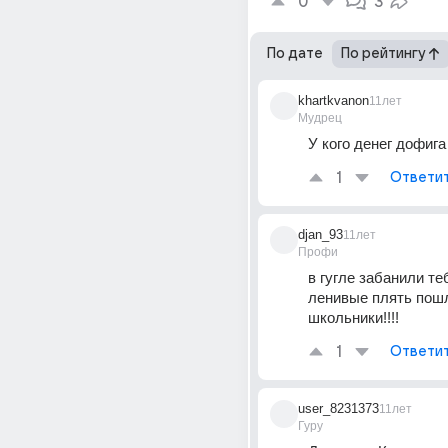
0
3
По дате
По рейтингу
khartkvanon
11лет
Мудрец
У кого денег дофига
1
Ответи
djan_93
11лет
Профи
в гугле забанили те
ленивые плять пошл
школьники!!!!
1
Ответи
user_8231373
11лет
Гуру