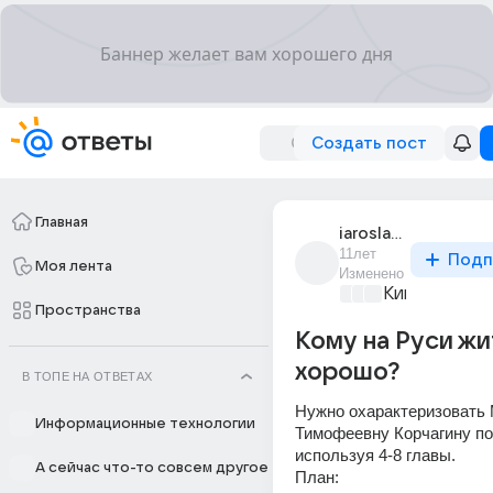
Создать пост
Главная
iaroslav_752
11лет
Подп
Моя лента
Изменено
Киномания
+2
Пространства
Кому на Руси жи
хорошо?
В ТОПЕ НА ОТВЕТАХ
Нужно охарактеризовать 
Информационные технологии
Тимофеевну Корчагину по 
используя 4-8 главы. 
А сейчас что-то совсем другое
План: 