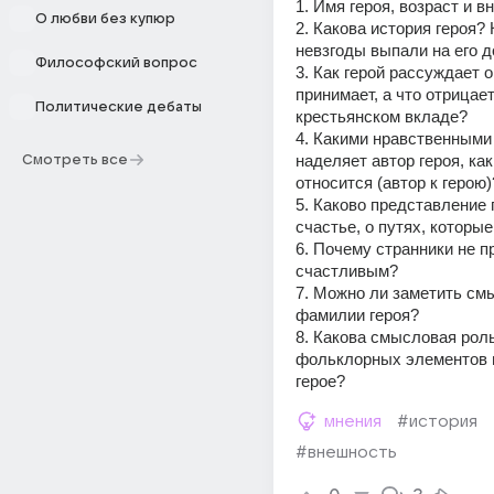
1. Имя героя, возраст и в
О любви без купюр
2. Какова история героя? 
невзгоды выпали на его 
Философский вопрос
3. Как герой рассуждает о
принимает, а что отрицает 
Политические дебаты
крестьянском вкладе? 
4. Какими нравственными 
наделяет автор героя, как 
Смотреть все
относится (автор к герою)
5. Каково представление г
6. Почему странники не пр
счастливым? 
7. Можно ли заметить см
фамилии героя? 
8. Какова смысловая роль
фольклорных элементов в
герое?
мнения
#история
#внешность