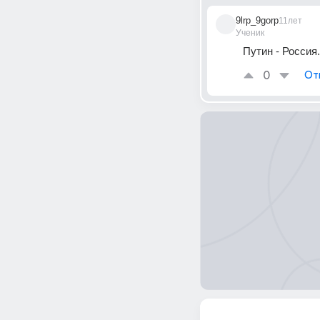
9lrp_9gorp
11лет
Ученик
Путин - Россия.
0
От