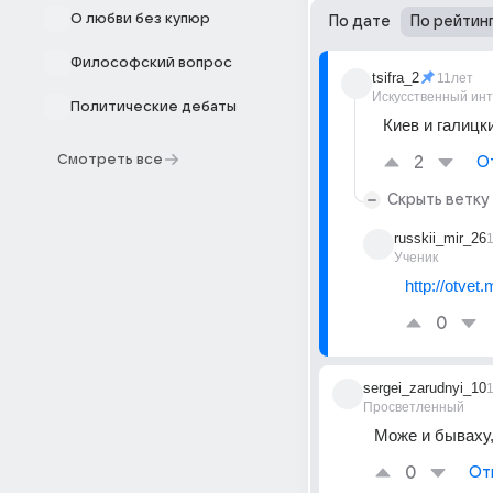
О любви без купюр
По дате
По рейтин
Философский вопрос
tsifra_2
11лет
Искусственный ин
Политические дебаты
Киев и галицк
Смотреть все
2
О
Скрыть ветку
russkii_mir_26
Ученик
http://otvet
0
sergei_zarudnyi_10
Просветленный
Може и бываху,
0
От