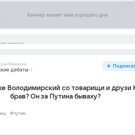
11лет
Изменено
Подписа
ские дебаты
+1
е Володимирский со товарищи и друзи 
брав? Он за Путина бываху?
рищ
#путин