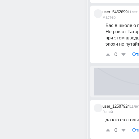
user_5462699
11лет
Мастер
Вас в школе о 
Негров от Тата
при этом шведы
эпохи не путайте
0
От
user_12587924
11ле
Гений
да кто его толь
0
От