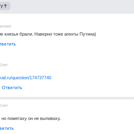
гу
теллект
ие князья брали. Наверно тоже агенты Путина)
тветить
11лет
.mail.ru/question/174737740
Ответить
11лет
 но помятаху он не выпиваху.
ветить