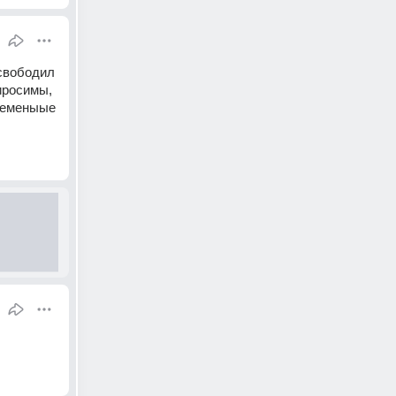
свободил 
росимы, 
ременыые 