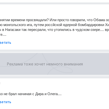
пнятии времени просвящали? Или просто говорили, что Обама о
ро монгольского ига, путем россйской ядерной бомбардировки Хи
 в Нагасаки так пересрали, что утопились в чудском озере.... в
....
ветить
т
ко не брал начиная с Дира и Олега....
ветить