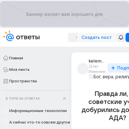
Создать пост
Главная
kelemy_1
11лет
Подп
Моя лента
Изменено
Бог, вера, религ
Пространства
Правда ли,
В ТОПЕ НА ОТВЕТАХ
советские у
добурились до
Информационные технологии
АДА?
А сейчас что-то совсем другое