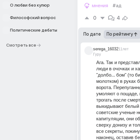
О любви без купюр
мнения
#ад
0
4
Философский вопрос
Политические дебаты
По дате
По рейтингу
Смотреть все
serega_16032
11лет
Гуру
Ага. Так и представл
люди в очочках и ха
"долбо... бом" (то б
молотком) в руках б
ворота. Перепуганны
умоляют о пощаде, к
трогать после смерти
выкидывают белый ф
советские ученые н
капитуляции, они об
сверху донизу и тол
все секреты, покинул
наконец, оставив бе