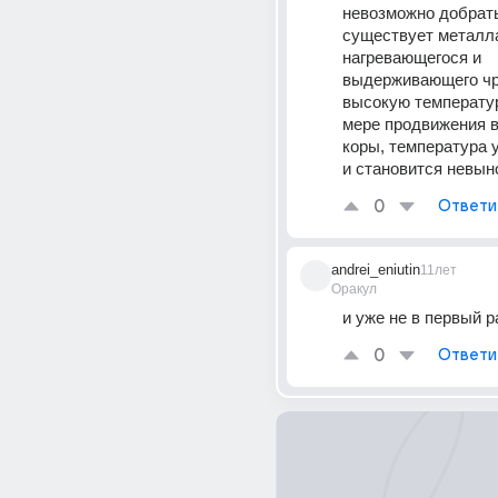
невозможно добрать
существует металла,
нагревающегося и 
выдерживающего чр
высокую температур
мере продвижения в
коры, температура 
и становится невын
0
Ответи
andrei_eniutin
11лет
Оракул
и уже не в первый р
0
Ответи