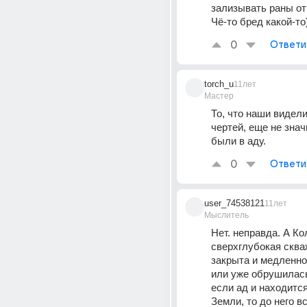
зализывать раны от
Чё-то бред какой-то
0
Ответи
torch_u
11лет
Мастер
То, что наши видели
чертей, еще не значи
были в аду.
0
Ответи
user_74538121
11лет
Мыслитель
Нет. неправда. А Ко
сверхглубокая сква
закрыта и медленно
или уже обрушилась
если ад и находится
Земли, то до него вс