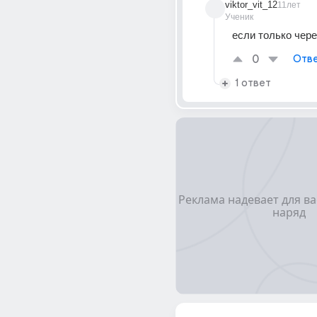
viktor_vit_12
11лет
Ученик
если только через
0
Отве
1 ответ