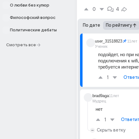
О любви без купюр
0
4
Философский вопрос
По дате
По рейтингу
Политические дебаты
user_31518823
11лет
Смотреть все
Ученик
подойдет, но при н
подключения к wifi, 
требуется интерне
1
Ответ
brad9aga
11лет
Мудрец
нет
1
Ответи
Скрыть ветку