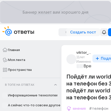
Создать пост
Главная
viktor_vit_12
11лет
Подп
Моя лента
Изменено
Время игр
+1
Пространства
Пойдёт ли world 
на телефон без 
В ТОПЕ НА ОТВЕТАХ
пойдёт ли world 
Информационные технологии
на телефон без 
А сейчас что-то совсем другое
мнения
#телефон