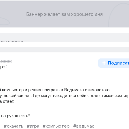
менено
Подписа
гр
+4
 компьютер и решил поиграть в Ведьмака стимовского.
у, но сейвов нет. Где могут находиться сейвы для стимовских иг
 ответ.
на руках есть*
m
#скачать
#игра
#компьютер
#ведьмак