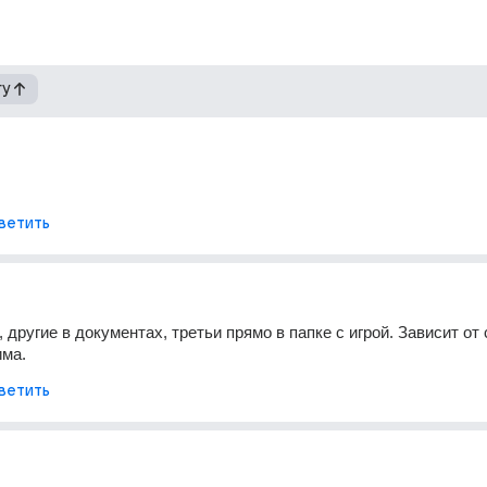
гу
ветить
, другие в документах, третьи прямо в папке с игрой. Зависит от 
има.
ветить