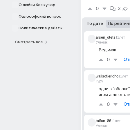
О любви без купюр
0
3
Философский вопрос
По дате
По рейтин
Политические дебаты
arsen_otets
11лет
Смотреть все
Ученик
Ведьмак
0
От
wallsofjericho
11лет
Гуру
одни в "облаке"
игры а не от ст
0
От
taifun_86
11лет
Ученик