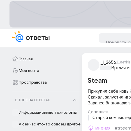
Главная
i_i_2656
11лет
Из
Время и
Моя лента
Steam
Пространства
Прикупил себе новый
Скачал, запустил игр
В ТОПЕ НА ОТВЕТАХ
Заранее благодарю за
Дополнен
Информационные технологии
Старый компьютер 
А сейчас что-то совсем другое
мнения
#stea