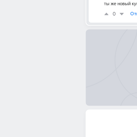
ты же новый ку
0
От