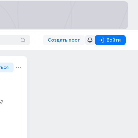
Создать пост
Войти
ться
р?