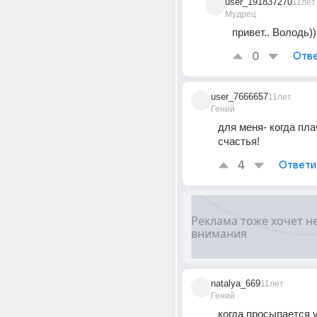
user_191837270
11лет
Мудрец
привет.. Володь))
0
Отве
user_7666657
11лет
Гений
для меня- когда плаче
счастья!
4
Ответи
natalya_669
11лет
Гений
когда просыпается ут