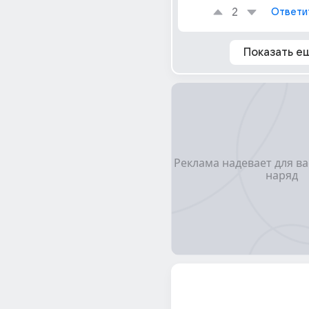
2
Ответи
Показать е