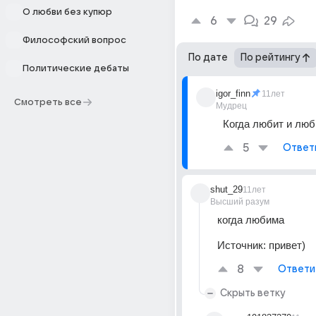
О любви без купюр
6
29
Философский вопрос
По дате
По рейтингу
Политические дебаты
igor_finn
11лет
Смотреть все
Мудрец
Когда любит и люб
5
Ответ
shut_29
11лет
Высший разум
когда любима
Источник:
привет)
8
Ответи
Скрыть ветку