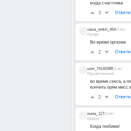
когда счастлива
3
Ответи
vasia_terkin_454
11лет
Профи
Во время оргазма
2
Ответи
user_74140388
11лет
Просветленный
во время секса, а пе
кончить прям мисс 
2
Ответи
irunia_127
11лет
Оракул
Когда любима!