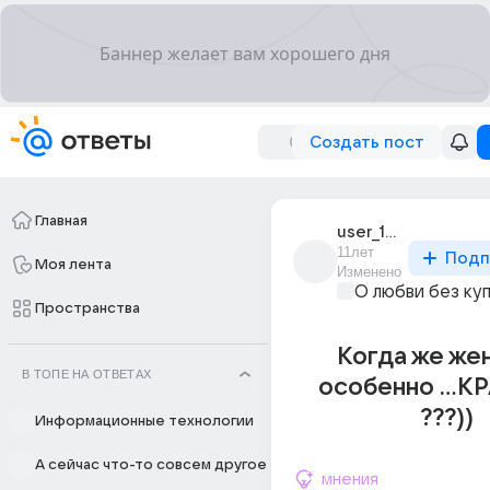
Создать пост
Главная
user_191837270
11лет
Подп
Моя лента
Изменено
О любви без ку
Пространства
Когда же же
В ТОПЕ НА ОТВЕТАХ
особенно ...
???))
Информационные технологии
А сейчас что-то совсем другое
мнения