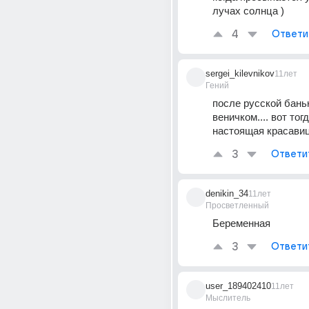
лучах солнца )
4
Ответи
sergei_kilevnikov
11лет
Гений
после русской баньки
веничком.... вот тогд
настоящая красавица.
3
Ответи
denikin_34
11лет
Просветленный
Беременная
3
Ответи
user_189402410
11лет
Мыслитель