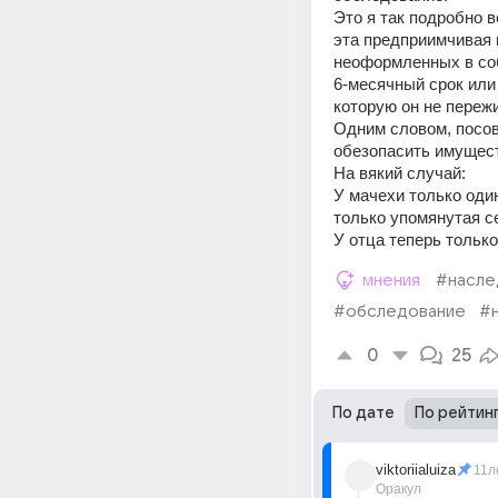
Это я так подробно в
эта предприимчивая 
неоформленных в соб
6-месячный срок или 
которую он не пережи
Одним словом, посов
обезопасить имущест
На вякий случай:
У мачехи только один
только упомянутая с
У отца теперь только
мнения
#насле
#обследование
#
0
25
По дате
По рейтин
viktoriialuiza
11л
Оракул