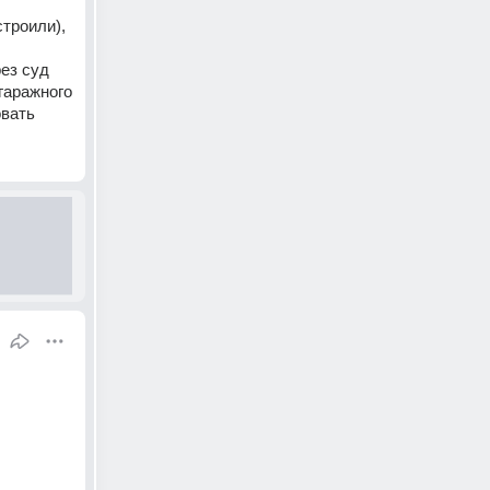
роили), 
ез суд 
аражного 
овать