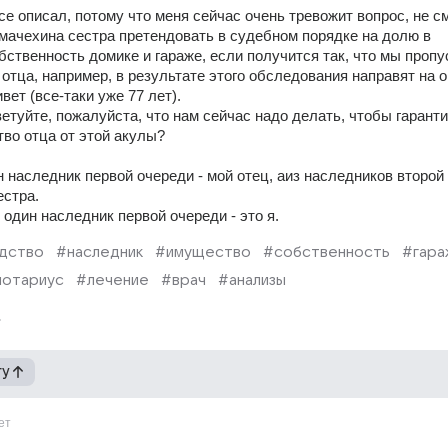
се описал, потому что меня сейчас очень тревожит вопрос, не см
мачехина сестра претендовать в судебном порядке на долю в 
ственность домике и гараже, если получится так, что мы пропус
отца, например, в результате этого обследования направят на о
вет (все-таки уже 77 лет).
етуйте, пожалуйста, что нам сейчас надо делать, чтобы гаранти
во отца от этой акулы?
 наследник первой очереди - мой отец, аиз наследников второй 
естра.
 один наследник первой очереди - это я.
дство
#наследник
#имущество
#собственность
#гара
нотариус
#лечение
#врач
#анализы
гу
ет