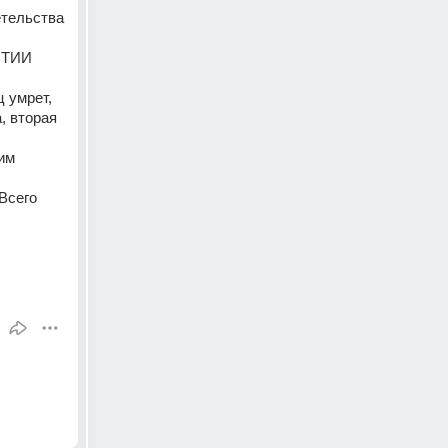
тельства 
ЯТИИ 
 умрет, 
 вторая 
м 
Всего 