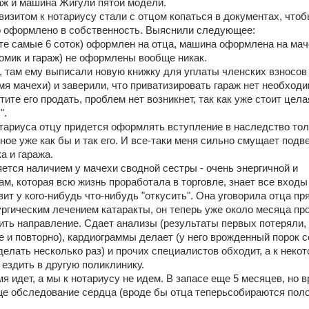
раж и машина Жигули пятой модели.
изитом к нотариусу стали с отцом копаться в документах, чтоб
го оформлено в собственность. Выяснили следующее:
те самые 6 соток) оформлен на отца, машина оформлена на маче
омик и гараж) не оформлены вообще никак.
, там ему выписали новую книжку для уплаты членских взносов 
я мачехи) и заверили, что приватизировать гараж нет необходим
тите его продать, проблем нет возникнет, так как уже стоит цела
".
отариуса отцу придется оформлять вступление в наследство толь
ное уже как бы и так его. И все-таки меня сильно смущает подв
а и гаража.
ется наличием у мачехи сводной сестры - очень энергичной и 
, которая всю жизнь проработала в торговле, знает все входы 
вит у кого-нибудь что-нибудь "откусить". Она уговорила отца пря
ургическим лечением катаракты, он теперь уже около месяца про
ить направление. Сдает анализы (результаты первых потеряли, 
 и повторно), кардиограммы делает (у него врожденный порок се
елать несколько раз) и прочих специалистов обходит, а к некот
ездить в другую поликлинику. 
емя идет, а мы к нотариусу не идем. В запасе еще 5 месяцев, но в
ще обследование сердца (вроде бы отца теперьсобираются поло