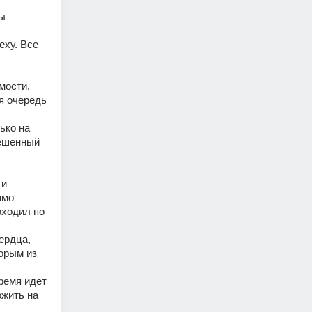
ы 
ху. Все 
ости, 
я очередь 
ко на 
ешенный 
и 
мо 
ходил по 
рдца, 
орым из 
ремя идет 
жить на 