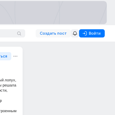
Создать пост
Войти
ться
й лопух, 
ы решала 
ти, 
 
троенным 