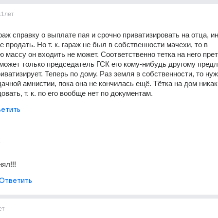
11лет
раж справку о выплате пая и срочно приватизировать на отца, ин
е продать. Но т. к. гараж не был в собственности мачехи, то в 
 массу он входить не может. Соответственно тетка на него прет
 может только председатель ГСК его кому-нибудь другому предл
иватизирует. Теперь по дому. Раз земля в собственности, то нуж
ачной амнистии, пока она не кончилась ещё. Тётка на дом никак 
вать, т. к. по его вообще нет по документам.
етить
т
ял!!!
Ответить
ет