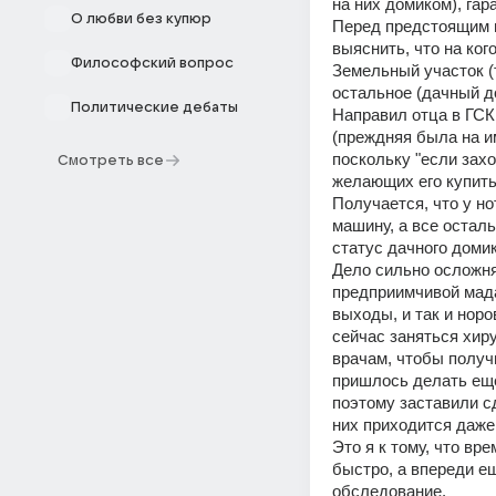
на них домиком), га
О любви без купюр
Перед предстоящим в
выяснить, что на ко
Философский вопрос
Земельный участок (
остальное (дачный д
Политические дебаты
Направил отца в ГСК
(преждняя была на им
поскольку "если захо
Смотреть все
желающих его купить
Получается, что у н
машину, а все осталь
статус дачного домик
Дело сильно осложня
предприимчивой мадам
выходы, и так и норо
сейчас заняться хир
врачам, чтобы получ
пришлось делать еще
поэтому заставили сд
них приходится даже 
Это я к тому, что вр
быстро, а впереди е
обследование.