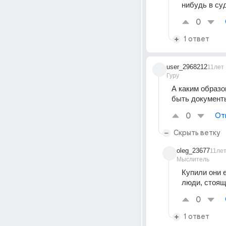
нибудь в су
0
1 ответ
user_2968212
11лет
Гуру
А каким образо
быть документ
0
От
Скрыть ветку
oleg_23677
11ле
Мыслитель
Купили они е
люди, стоящ
0
1 ответ