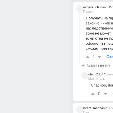
evgenii_chulkov_15
Профи
Получать на га
законно никак н
наследственную
тоже не может.
если отец не пр
оформлять по д
сможет претендо
1
Отв
Скрыть ветку
oleg_23677
11ле
Мыслитель
Спасибо, пон
0
kvant_mechanic
11л
Гуру