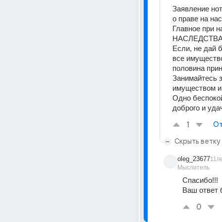
Заявление нот
о праве на на
Главное при 
НАСЛЕДСТВА. 
Если, не дай б
все имущество
половина прин
Занимайтесь з
имуществом и 
Одно беспокой
доброго и уда
1
От
Скрыть ветку
oleg_23677
11л
Мыслитель
Спасибо!!!
Ваш ответ 
0