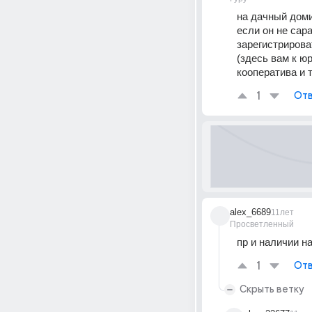
на дачный доми
если он не сара
зарегистрирова
(здесь вам к ю
кооператива и т
1
Отв
alex_6689
11лет
Просветленный
пр и наличии н
1
Отв
Скрыть ветку