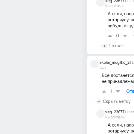
oleg_23677
11ле
Мыслитель
А если, напр
нотариусу, 
нибудь в су
0
1 ответ
nikolai_mogilko_2
11
Гуру
Все достанется
не принадлежащ
1
Отв
Скрыть ветку
oleg_23677
11ле
Мыслитель
А если, напр
нотариусу, 