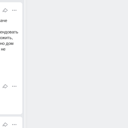
аче 
ендовать 
ожить, 
но дом 
не 