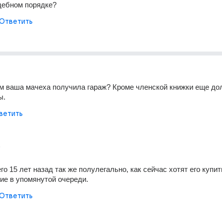
дебном порядке?
Ответить
м ваша мачеха получила гараж? Кроме членской книжки еще до
ы.
ветить
т
го 15 лет назад так же полулегально, как сейчас хотят его купить
ие в упомянутой очереди.
Ответить