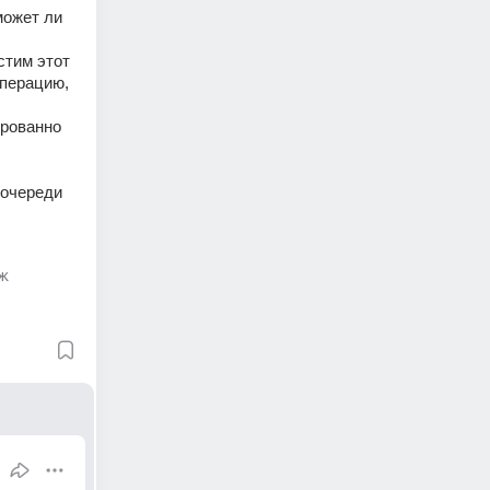
ожет ли 
тим этот 
перацию, 
рованно 
очереди 
ж