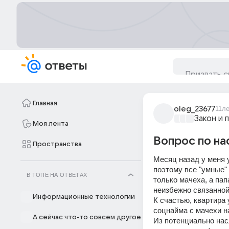
Главная
oleg_23677
11л
Закон и 
Моя лента
Вопрос по на
Пространства
Месяц назад у меня 
поэтому все "умные"
В ТОПЕ НА ОТВЕТАХ
только мачеха, а пап
неизбежно связанной
Информационные технологии
К счастью, квартира
соцнайма с мачехи н
А сейчас что-то совсем другое
Из потенциально нас