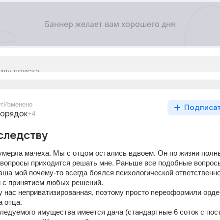
ет
Изменено
Подписа
порядок
+4
следству
умерла мачеха. Мы с отцом остались вдвоем. Он по жизни полны
 вопросы приходится решать мне. Раньше все подобные вопрос
аша мой почему-то всегда боялся психологической ответственнос
 с принятием любых решений.
 у нас неприватизированная, поэтому просто переоформили ордер
а отца.
ледуемого имущества имеется дача (стандартные 6 соток с пос