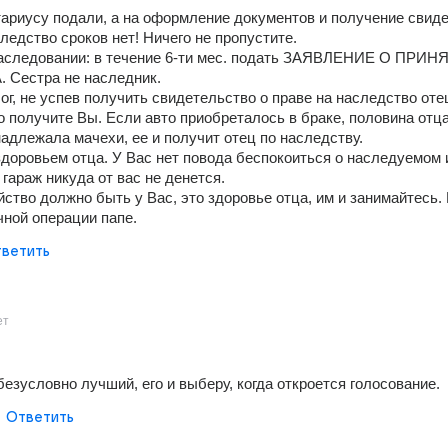
ариусу подали, а на оформление документов и получение свиде
следство сроков нет! Ничего не пропустите.
наследовании: в течение 6-ти мес. подать ЗАЯВЛЕНИЕ О ПРИН
Сестра не наследник.
ог, не успев получить свидетельство о праве на наследство отец
 получите Вы. Если авто приобреталось в браке, половина отца,
адлежала мачехи, ее и получит отец по наследству.
доровьем отца. У Вас нет повода беспокоиться о наследуемом и
гараж никуда от вас не денется.
ство должно быть у Вас, это здоровье отца, им и занимайтесь. 
чной операции папе.
ветить
ет
безусловно лучший, его и выберу, когда откроется голосование.
Ответить