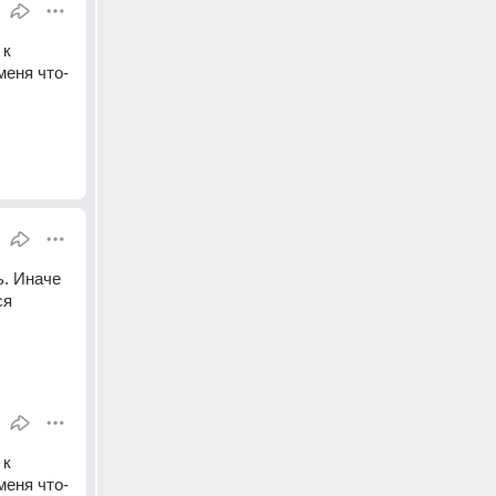
к 
меня что-
. Иначе 
ся
к 
меня что-