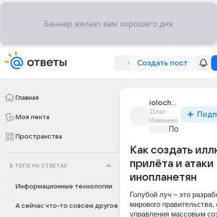
Создать пост
Главная
iolochka_topoliok
11лет
Подп
Моя лента
Изменено
Политически
Пространства
Как создать ил
прилёта и атаки
В ТОПЕ НА ОТВЕТАХ
инопланетян
Информационные технологии
Голубой луч – это разрабо
мирового правительства, 
А сейчас что-то совсем другое
управления массовым соз