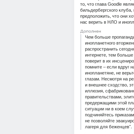
то, что глава Goodle явля
бильдербергского клуба, 
предположить, что они хот
нас верить в НЛО и ино
Дополнен
Чем больше пропаганды
инопланетного вторжени
распространить сегодня
интернете, тем больше
поверит в их инсцениров
помните – если вдруг на
инопланетяне, не верьт
глазам. Несмотря на ре
и внешнее сходство, эт
иллюзия, сфабрикованн
правительствами, элито
предержащими этой пла
ситуации ни в коем случ
подчиняйтесь приказам 
не позволяйте эвакуиро
лагеря для беженцев".