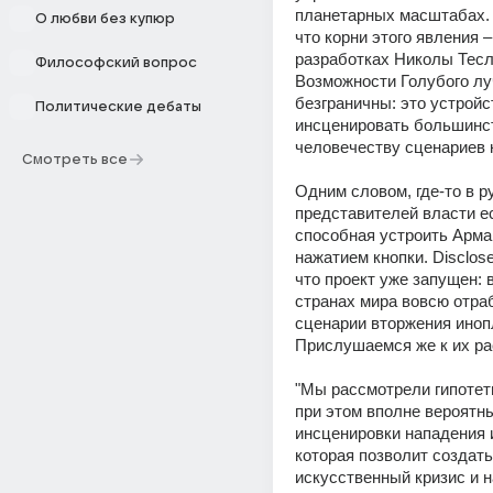
планетарных масштабах. 
О любви без купюр
что корни этого явления – 
разработках Николы Тесл
Философский вопрос
Возможности Голубого луч
безграничны: это устройс
Политические дебаты
инсценировать большинст
человечеству сценариев 
Смотреть все
Одним словом, где-то в ру
представителей власти ес
способная устроить Арма
нажатием кнопки. Disclose.
что проект уже запущен: в
странах мира вовсю отра
сценарии вторжения инопл
Прислушаемся же к их р
"Мы рассмотрели гипотети
при этом вполне вероятны
инсценировки нападения и
которая позволит создать 
искусственный кризис и на