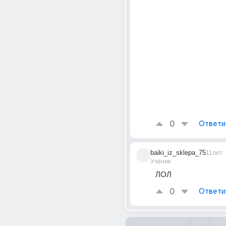
0
Ответи
baiki_iz_sklepa_75
11лет
Ученик
ЛОЛ
0
Ответи