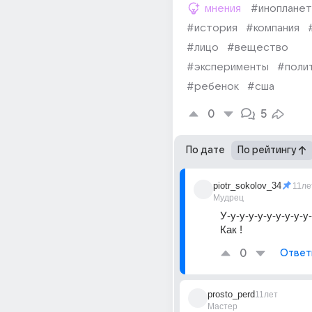
мнения
#инопланет
#история
#компания
#лицо
#вещество
#эксперименты
#поли
#ребенок
#сша
0
5
По дате
По рейтингу
piotr_sokolov_34
11ле
Мудрец
У-у-у-у-у-у-у-у-у-у-у
Как !
0
Ответ
prosto_perd
11лет
Мастер