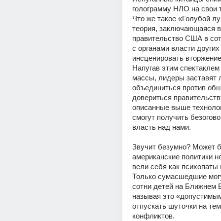
голограмму НЛО на свои
Что же такое «Голубой лу
теория, заключающаяся в 
правительство США в сот
с органами власти других
инсценировать вторжение 
Напугав этим спектаклем
массы, лидеры заставят 
объединиться против обще
довериться правительству
описанные выше технологи
смогут получить безогово
власть над нами.
Звучит безумно? Может бы
американские политики не
вели себя как психопаты 
Только сумасшедшие могу
сотни детей на Ближнем В
называя это «допустимым
отпускать шуточки на тем
конфликтов.