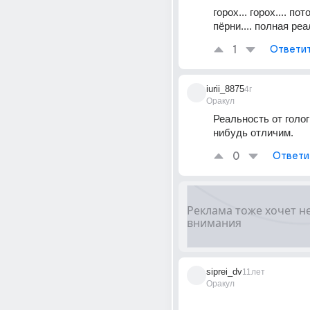
горох... горох.... пот
пёрни.... полная ре
1
Ответи
iurii_8875
4г
Оракул
Реальность от голог
нибудь отличим.
0
Ответи
siprei_dv
11лет
Оракул