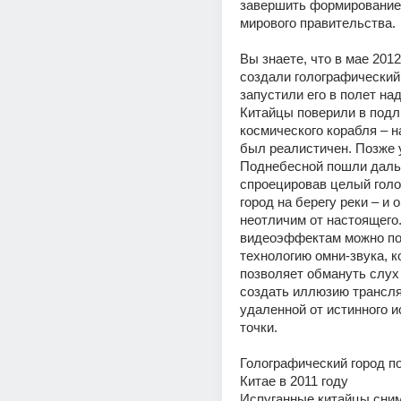
завершить формирование 
мирового правительства.
Вы знаете, что в мае 2012 
создали голографический
запустили его в полет над
Китайцы поверили в подл
космического корабля – н
был реалистичен. Позже 
Поднебесной пошли даль
спроецировав целый голо
город на берегу реки – и 
неотличим от настоящего.
видеоэффектам можно по
технологию омни-звука, ко
позволяет обмануть слух 
создать иллюзию трансляц
удаленной от истинного и
точки.
Голографический город по
Китае в 2011 году
Испуганные китайцы сним