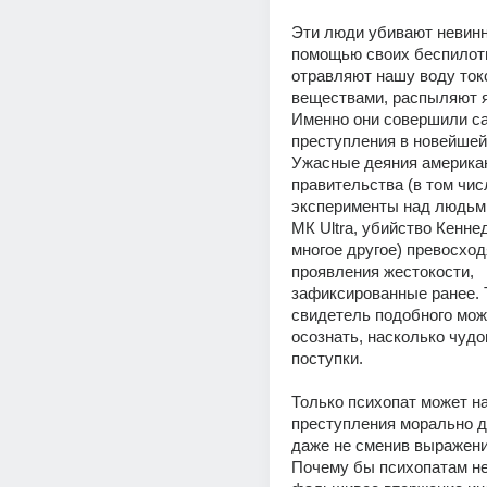
Эти люди убивают невинн
помощью своих беспилотн
отравляют нашу воду ток
веществами, распыляют я
Именно они совершили с
преступления в новейшей 
Ужасные деяния американ
правительства (в том числ
эксперименты над людьми
МК Ultra, убийство Кеннед
многое другое) превосход
проявления жестокости, 
зафиксированные ранее. Т
свидетель подобного мож
осознать, насколько чудо
поступки.
Только психопат может на
преступления морально д
даже не сменив выражения
Почему бы психопатам не 