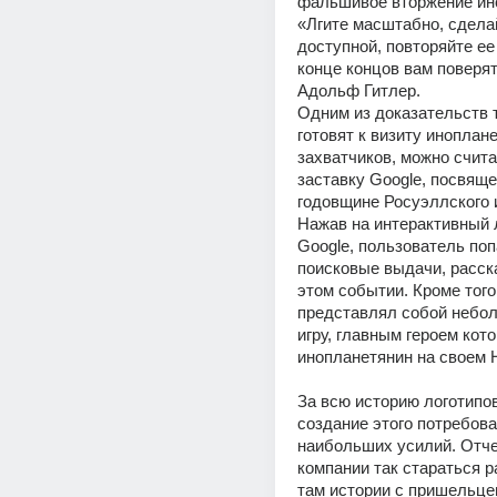
фальшивое вторжение ино
«Лгите масштабно, сделай
доступной, повторяйте ее 
конце концов вам поверят»
Адольф Гитлер.
Одним из доказательств то
готовят к визиту иноплане
захватчиков, можно счита
заставку Google, посвяще
годовщине Росуэллского и
Нажав на интерактивный л
Google, пользователь поп
поисковые выдачи, расск
этом событии. Кроме того,
представлял собой небо
игру, главным героем кото
инопланетянин на своем 
За всю историю логотипов
создание этого потребова
наибольших усилий. Отче
компании так стараться ра
там истории с пришельце