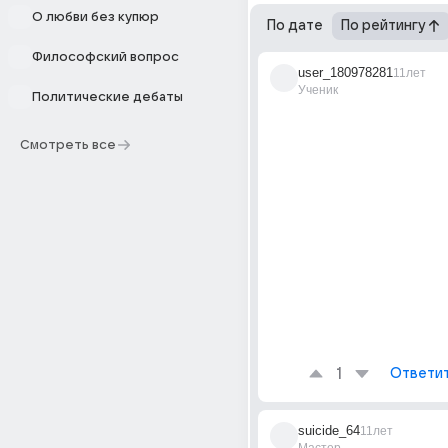
О любви без купюр
По дате
По рейтингу
Философский вопрос
user_180978281
11лет
Ученик
Политические дебаты
Смотреть все
1
Ответи
suicide_64
11лет