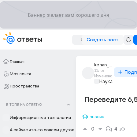
Создать пост
Главная
kenan_gasymov_7
11лет
Подп
Моя лента
Изменено
Наука
Пространства
Переведите 6,5
В ТОПЕ НА ОТВЕТАХ
знания
Информационные технологии
0
4
А сейчас что-то совсем другое