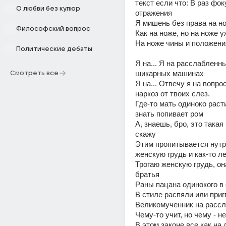
текст если что: В раз фок
О любви без купюр
отражения 
Я мишень без права на н
Философский вопрос
Как на ноже, но на ноже у
На ноже чины и положени
Политические дебаты
Я на... Я на расслабленны
шикарных машинах 
Смотреть все
Я на... Отвечу я на вопрос,
наркоз от твоих слез. 
Где-то мать одиноко растит
знать попивает ром 
А, знаешь, бро, это такая 
скажу 
Этим пропитывается нутро
женскую грудь и как-то ле
Трогаю женскую грудь, она
братья 
Раны пацана одинокого в 
В стиле распяли или приг
Великомученник на рассл
Чему-то учит, но чему - н
В этом законе все как на 