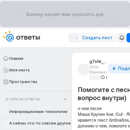
Создать пост
Главная
g7shk_gesh
11лет
Подп
Моя лента
Изменено
О любви без
Пространства
Помогите с пес
вопрос внутри)
В ТОПЕ НА ОТВЕТАХ
о чем песня 
Информационные технологии
Миша Крупин feat. Guf - Я
нравится текст блблабла, 
А сейчас что-то совсем другое
догоняю о чем, помогите кт