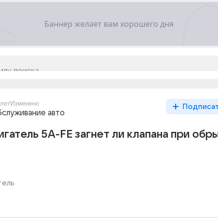
лет
Изменено
Подписа
бслуживание авто
игатель 5A-FE загнет ли клапана при обр
тель