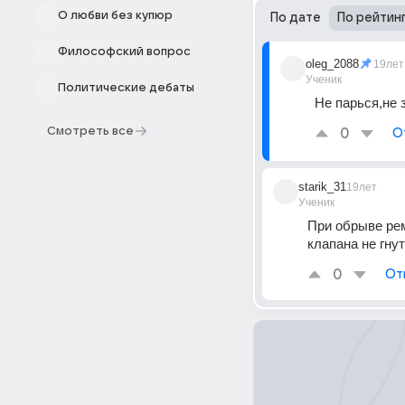
О любви без купюр
По дате
По рейтин
Философский вопрос
oleg_2088
19лет
Ученик
Политические дебаты
Не парься,не з
Смотреть все
0
О
starik_31
19лет
Ученик
При обрыве рем
клапана не гну
0
От