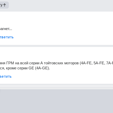
гу
агнет...
тветить
ня ГРМ на всей серии А тойтовских моторов (4A-FE, 5A-FE, 7A-F
тся, кроме серии GE (4A-GE).
ветить