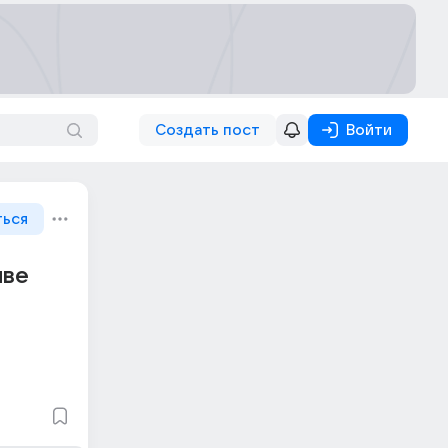
Создать пост
Войти
ться
ыве