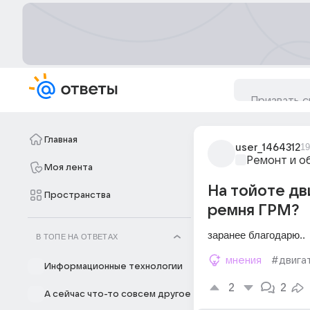
Главная
user_1464312
19
Ремонт и о
Моя лента
На тойоте дв
Пространства
ремня ГРМ?
заранее благодарю..
В ТОПЕ НА ОТВЕТАХ
мнения
#двига
Информационные технологии
2
2
А сейчас что-то совсем другое