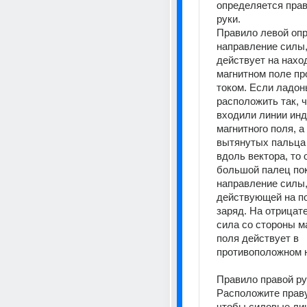
определяется прав
руки. 
Правило левой опр
направление силы,
действует на нахо
магнитном поле про
током. Если ладонь
расположить так, ч
входили линии инд
магнитного поля, а
вытянутых пальца 
вдоль вектора, то 
большой палец пок
направление силы,
действующей на п
заряд. На отрицат
сила со стороны ма
поля действует в 
противоположном 
Правило правой ру
Расположите правую
чтобы силовые лин