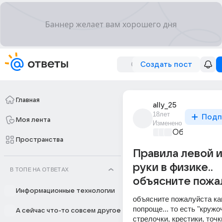
Создать пост
Главная
ally_25
18лет
Подп
Моя лента
Изменено
Образовател
Пространства
Правила левой и
руки в физике..
В ТОПЕ НА ОТВЕТАХ
объясните пожа
Информационные технологии
объясните пожалуйста как
попроще... то есть "кружоч
А сейчас что-то совсем другое
стрелочки, крестики, точк