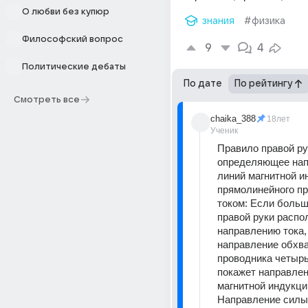
О любви без купюр
знания
#физика
Философский вопрос
9
4
Политические дебаты
По дате
По рейтингу
Смотреть все
chaika_388
18лет
Ученик
Правило правой ру
определяющее нап
линий магнитной и
прямолинейного пр
током: Если больш
правой руки распол
направлению тока, 
направление обхва
проводника четырь
покажет направлен
магнитной индукци
Направление силы