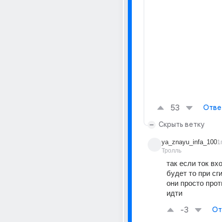
53
Отве
Скрыть ветку
ya_znayu_infa_100
1
Тролль
так если ток вхо
будет то при сг
они просто прот
идти
-3
От