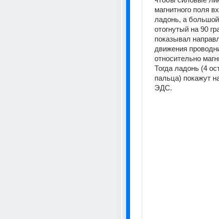
магнитного поля вх
ладонь, а большой 
отогнутый на 90 гр
показывал направл
движения проводни
относительно магни
Тогда ладонь (4 ос
пальца) покажут н
ЭДС.