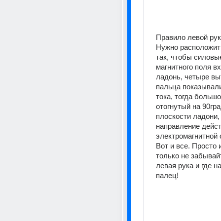
Правило левой ру
Нужно расположить
так, чтобы силовые
магнитного поля вх
ладонь, четыре вы
пальца показывали
тока, тогда большо
отогнутый на 90гра
плоскости ладони, 
направление дейст
электромагнитной 
Вот и все. Просто и
только не забывайт
левая рука и где н
палец!