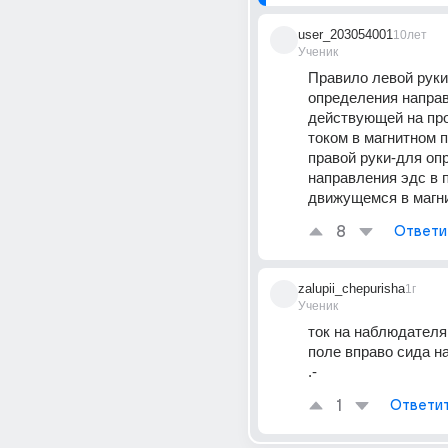
user_203054001
10лет
Ученик
Правило левой руки
определения направ
действующей на про
током в магнитном п
правой руки-для оп
направления эдс в п
движущемся в магн
8
Ответи
zalupii_chepurisha
1г
Ученик
ток на наблюдателя 
поле вправо сида напра
.-
1
Ответи