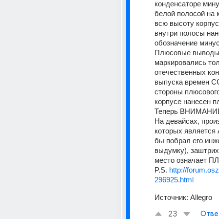
конденсаторе мину
белой полосой на к
всю высоту корпуса
внутри полосы нан
обозначение минус
Плюсовые выводы
маркировались тол
отечественных кон
выпуска времен СС
стороны плюсового
корпусе нанесен п
Теперь ВНИМАНИ
На девайсах, прои
которых является 
бы побрал его инже
выдумку), заштрих
место означает П
P.S. 
http://forum.os
296925.html
Источник:
Allegro
23
Отве