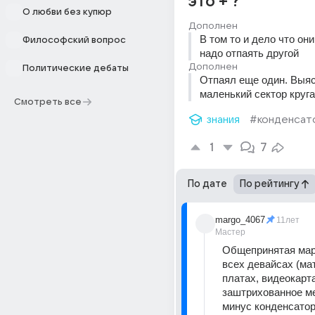
это + ?
О любви без купюр
Дополнен
В том то и дело что они
Философский вопрос
надо отпаять другой
Дополнен
Политические дебаты
Отпаял еще один. Выясн
маленький сектор круга
Смотреть все
знания
#конденсат
1
7
По дате
По рейтингу
margo_4067
11лет
Мастер
Общепринятая марк
всех девайсах (мат
платах, видеокартах 
заштрихованное ме
минус конденсатор