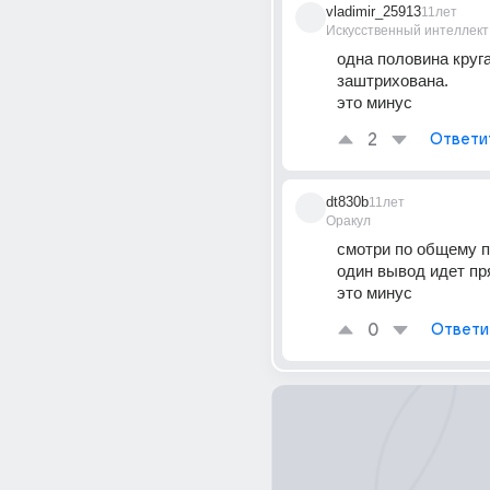
vladimir_25913
11лет
Искусственный интеллект
одна половина круга
заштрихована. 
это минус
2
Ответи
dt830b
11лет
Оракул
смотри по общему пр
один вывод идет пря
это минус
0
Ответи