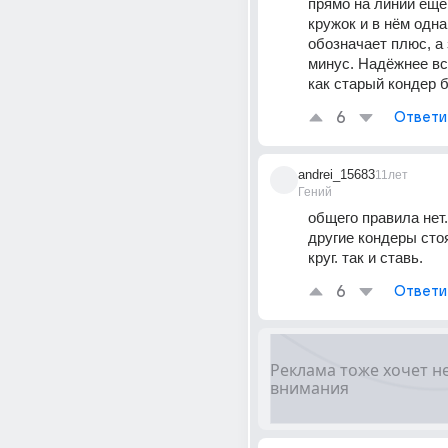
прямо на линии ещё
кружок и в нём одна
обозначает плюс, а
минус. Надёжнее вс
как старый кондер 
6
Ответи
andrei_15683
11лет
Гений
общего правила нет.
другие кондеры стоят
круг. так и ставь.
6
Ответи