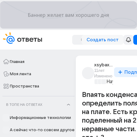
Создать пост
Главная
xsybax_x
11лет
Подп
Моя лента
Изменено
Наука
+2
Пространства
Впаять конденс
определить пол
В ТОПЕ НА ОТВЕТАХ
на плате. Есть к
Информационные технологии
поделенный на 2
неравные части.
А сейчас что-то совсем другое