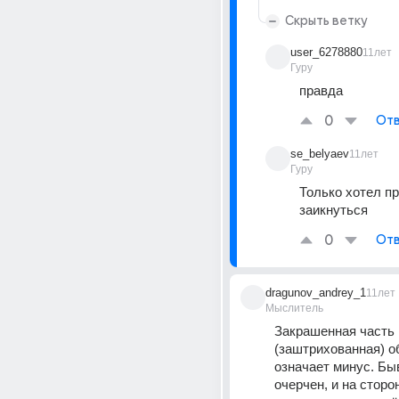
Скрыть ветку
user_6278880
11лет
Гуру
правда
0
Отв
se_belyaev
11лет
Гуру
Только хотел пр
заикнуться
0
Отв
dragunov_andrey_1
11лет
Мыслитель
Закрашенная часть 
(заштрихованная) о
означает минус. Быв
очерчен, и на сторо